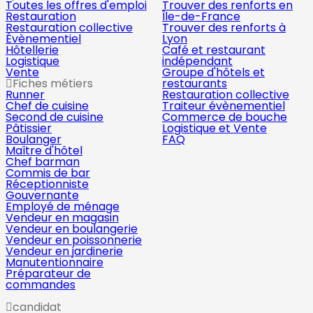
Toutes les offres d'emploi
Trouver des renforts en
Restauration
Île-de-France
Restauration collective
Trouver des renforts à
Évènementiel
Lyon
Hôtellerie
Café et restaurant
Logistique
indépendant
Vente
Groupe d'hôtels et
Fiches métiers
restaurants
Runner
Restauration collective
Chef de cuisine
Traiteur évènementiel
Second de cuisine
Commerce de bouche
Pâtissier
Logistique et Vente
Boulanger
FAQ
Maître d'hôtel
Chef barman
Commis de bar
Réceptionniste
Gouvernante
Employé de ménage
Vendeur en magasin
Vendeur en boulangerie
Vendeur en poissonnerie
Vendeur en jardinerie
Manutentionnaire
Préparateur de
commandes
candidat