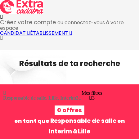
Créez votre compte
ou connectez-vous à votre
espace
CANDIDAT
ÉTABLISSEMENT
Résultats de ta recherche
Mes filtres
Responsable de salle, Lille, Interim
3
3
0 offres
Responsable de salle
en tant que
en
Interim
Lille
à