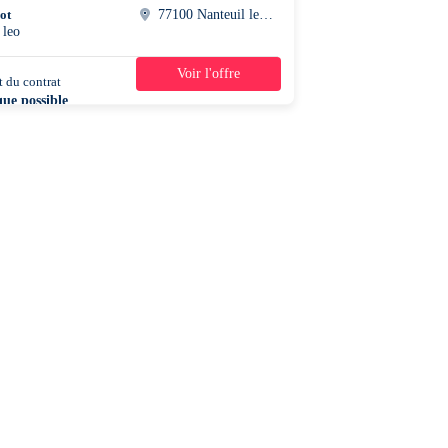
ot
77100 Nanteuil les meaux
 leo
Voir l'offre
 du contrat
39h/semaine
que possible