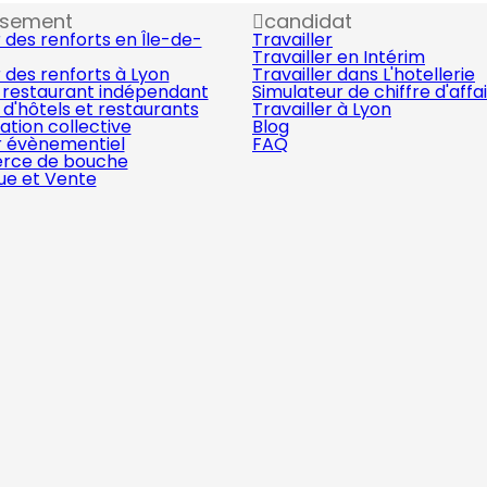
ssement
candidat
 des renforts en Île-de-
Travailler
Travailler en Intérim
 des renforts à Lyon
Travailler dans L'hotellerie
 restaurant indépendant
Simulateur de chiffre d'affa
d'hôtels et restaurants
Travailler à Lyon
ation collective
Blog
r évènementiel
FAQ
ce de bouche
que et Vente