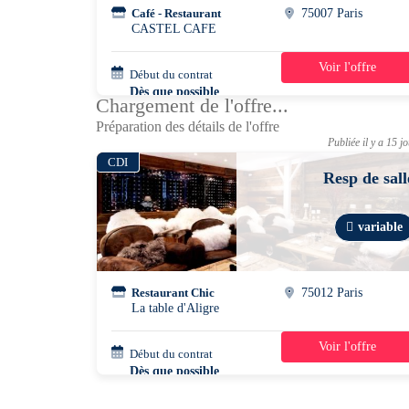
Café - Restaurant
75007 Paris
CASTEL CAFE
Voir l'offre
Début du contrat
47h30/semaine
Dès que possible
Chargement de l'offre...
Préparation des détails de l'offre
Publiée il y a 15 j
CDI
Resp de sall
variable
Restaurant Chic
75012 Paris
La table d'Aligre
Voir l'offre
Début du contrat
46h/semaine
Dès que possible