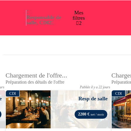
Mes
Responsable de
filtres
salle, CDI
2
2
Chargement de l'offre...
Chargem
Préparation des détails de l'offre
Préparation
ours
Publiée il y a 22 jours
CDI
CDI
e
Resp de salle
2200 €
net / mois