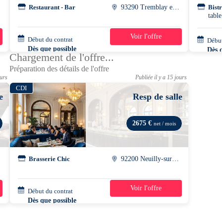
Restaurant - Bar
93290 Tremblay en france
Bistr
table
Voir l'offre
Début du contrat
39h/semaine
Début
Dès que possible
Dès 
Chargement de l'offre...
Préparation des détails de l'offre
ours
Publiée il y a 15 jours
CDI
e
Resp de salle
2675 €
net / mois
Brasserie Chic
92200 Neuilly-sur-seine
Voir l'offre
Début du contrat
39h/semaine
Dès que possible