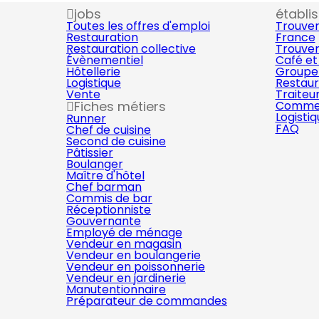
jobs
établi
Toutes les offres d'emploi
Trouver
Restauration
France
Restauration collective
Trouver
Évènementiel
Café et
Hôtellerie
Groupe 
Logistique
Restaur
Vente
Traiteu
Fiches métiers
Commer
Logisti
Runner
FAQ
Chef de cuisine
Second de cuisine
Pâtissier
Boulanger
Maître d'hôtel
Chef barman
Commis de bar
Réceptionniste
Gouvernante
Employé de ménage
Vendeur en magasin
Vendeur en boulangerie
Vendeur en poissonnerie
Vendeur en jardinerie
Manutentionnaire
Préparateur de commandes