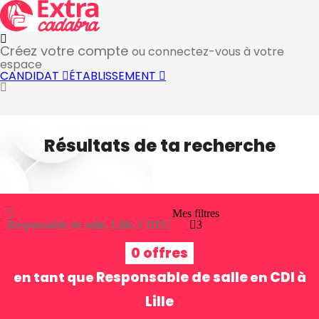
Créez votre compte
ou connectez-vous à votre
espace
CANDIDAT
ÉTABLISSEMENT
Résultats de ta recherche
Mes filtres
Responsable de salle, Lille, CDI
3
3
0 offres
Responsable de salle
CDI
en tant que
en
à
Lille