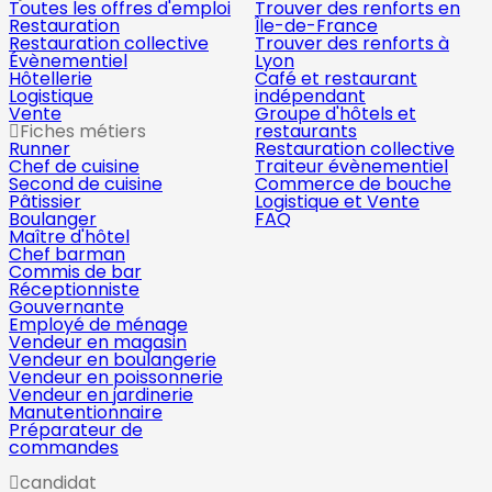
Toutes les offres d'emploi
Trouver des renforts en
Restauration
Île-de-France
Restauration collective
Trouver des renforts à
Évènementiel
Lyon
Hôtellerie
Café et restaurant
Logistique
indépendant
Vente
Groupe d'hôtels et
Fiches métiers
restaurants
Runner
Restauration collective
Chef de cuisine
Traiteur évènementiel
Second de cuisine
Commerce de bouche
Pâtissier
Logistique et Vente
Boulanger
FAQ
Maître d'hôtel
Chef barman
Commis de bar
Réceptionniste
Gouvernante
Employé de ménage
Vendeur en magasin
Vendeur en boulangerie
Vendeur en poissonnerie
Vendeur en jardinerie
Manutentionnaire
Préparateur de
commandes
candidat