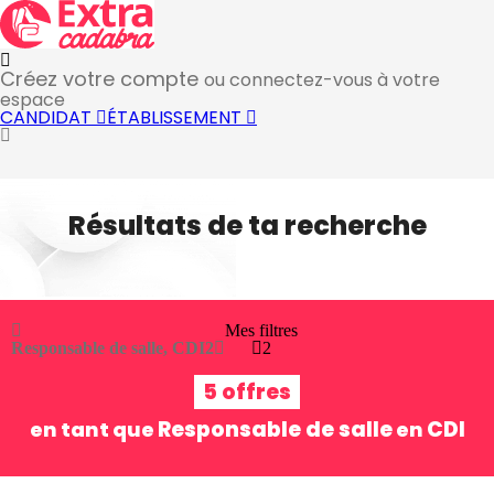
Créez votre compte
ou connectez-vous à votre
espace
CANDIDAT
ÉTABLISSEMENT
Résultats de ta recherche
Mes filtres
Responsable de salle, CDI
2
2
5 offres
Responsable de salle
CDI
en tant que
en