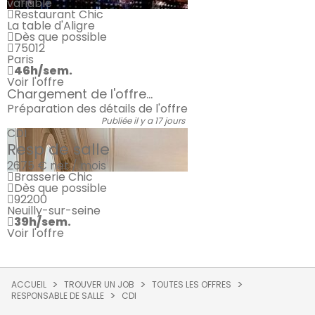
variable
Restaurant Chic
La table d'Aligre
Dès que possible
75012
Paris
46h/sem.
Voir l'offre
Chargement de l'offre...
Préparation des détails de l'offre
Publiée il y a 17 jours
CDI
Resp de salle
2675 €
net / mois
Brasserie Chic
Dès que possible
92200
Neuilly-sur-seine
39h/sem.
Voir l'offre
ACCUEIL
TROUVER UN JOB
TOUTES LES OFFRES
RESPONSABLE DE SALLE
CDI