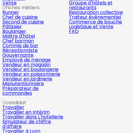
Vente
Groupe d'hôtels et
Fiches métiers
restaurants
Runner
Restauration collective
Chef de cuisine
Traiteur évènementiel
Second de cuisine
Commerce de bouche
Pâtissier
Logistique et Vente
Boulanger
FAQ
Maître d'hôtel
Chef barman
Commis de bar
Réceptionniste
Gouvernante
Employé de ménage
Vendeur en magasin
Vendeur en boulangerie
Vendeur en poissonnerie
Vendeur en jardinerie
Manutentionnaire
Préparateur de
commandes
candidat
Travailler
Travailler en Intérim
Travailler dans L'hotellerie
Simulateur de chiffre
d'affaire
Travailler à Lyon