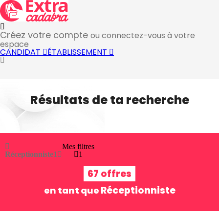
Créez votre compte
ou connectez-vous à votre
espace
CANDIDAT
ÉTABLISSEMENT
Résultats de ta recherche
Mes filtres
Réceptionniste
1
1
67 offres
Réceptionniste
en tant que