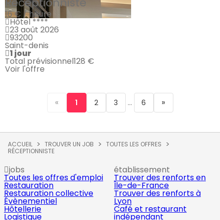
Réceptionniste
16 € / heure
Hôtel ****
23 août 2026
93200
Saint-denis
1 jour
Total prévisionnel
128 €
Voir l'offre
«
...
»
1
2
3
6
ACCUEIL
TROUVER UN JOB
TOUTES LES OFFRES
RÉCEPTIONNISTE
jobs
établissement
Toutes les offres d'emploi
Trouver des renforts en
Restauration
Île-de-France
Restauration collective
Trouver des renforts à
Évènementiel
Lyon
Hôtellerie
Café et restaurant
Logistique
indépendant