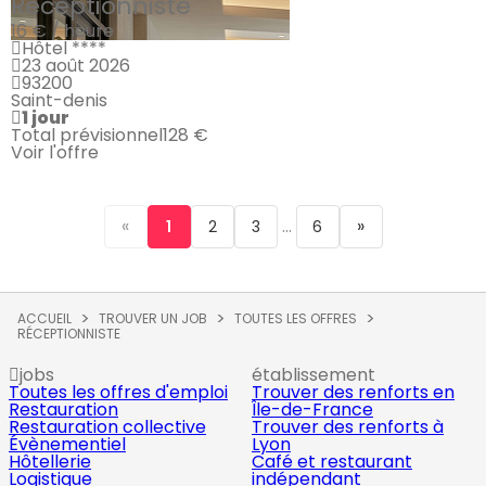
Réceptionniste
16 € / heure
Hôtel ****
23 août 2026
93200
Saint-denis
1 jour
Total prévisionnel
128 €
Voir l'offre
«
...
»
1
2
3
6
ACCUEIL
TROUVER UN JOB
TOUTES LES OFFRES
RÉCEPTIONNISTE
jobs
établissement
Toutes les offres d'emploi
Trouver des renforts en
Restauration
Île-de-France
Restauration collective
Trouver des renforts à
Évènementiel
Lyon
Hôtellerie
Café et restaurant
Logistique
indépendant