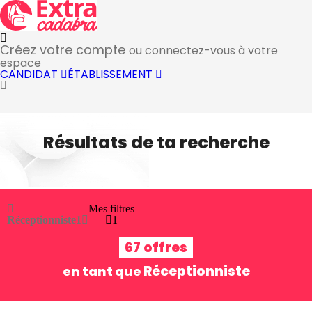
Créez votre compte
ou connectez-vous à votre
espace
CANDIDAT
ÉTABLISSEMENT
Résultats de ta recherche
Mes filtres
Réceptionniste
1
1
67 offres
Réceptionniste
en tant que