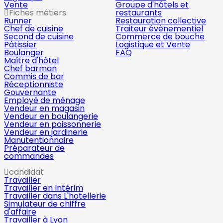
Vente
Groupe d'hôtels et
Fiches métiers
restaurants
Runner
Restauration collective
Chef de cuisine
Traiteur évènementiel
Second de cuisine
Commerce de bouche
Pâtissier
Logistique et Vente
Boulanger
FAQ
Maître d'hôtel
Chef barman
Commis de bar
Réceptionniste
Gouvernante
Employé de ménage
Vendeur en magasin
Vendeur en boulangerie
Vendeur en poissonnerie
Vendeur en jardinerie
Manutentionnaire
Préparateur de
commandes
candidat
Travailler
Travailler en Intérim
Travailler dans L'hotellerie
Simulateur de chiffre
d'affaire
Travailler à Lyon