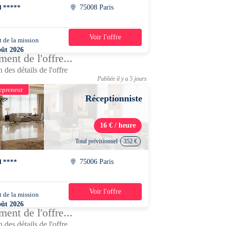
l *****
75008 Paris
Voir l'offre
 de la mission
1 mois
oût 2026
ent de l'offre...
0 - 22h30
 des détails de l'offre
Publiée il y a 5 jours
epreneur
Réceptionniste
16 € / heure
Total prévisionnel
352 €
l ****
75006 Paris
Voir l'offre
 de la mission
4 jours
oût 2026
ent de l'offre...
0 - 13h00
 des détails de l'offre