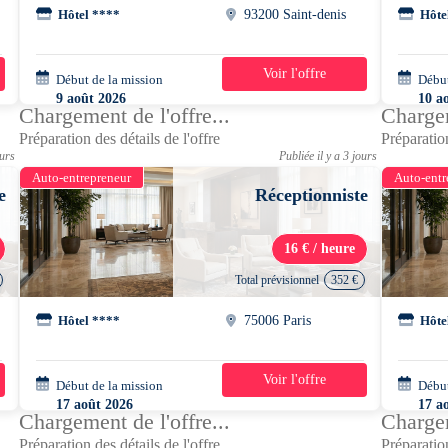
Hôtel ****
93200 Saint-denis
Hôte
Voir l'offre
Début de la mission
1 jour
Début
9 août 2026
10 a
Chargement de l'offre...
Chargem
12h30 - 21h00
14h0
Préparation des détails de l'offre
Préparation
ours
Publiée il y a 3 jours
Auto-entrepreneur
Auto-entr
e
Réceptionniste
16 € / heure
Total prévisionnel
352 €
Hôtel ****
75006 Paris
Hôte
Voir l'offre
Début de la mission
4 jours
Début
17 août 2026
17 a
Chargement de l'offre...
Chargem
07h00 - 13h00
07h0
Préparation des détails de l'offre
Préparation