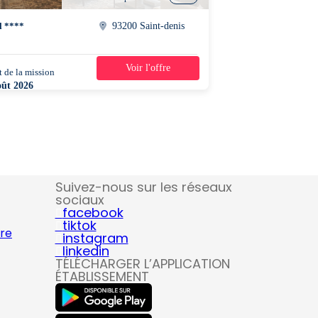
l ****
93200 Saint-denis
Voir l'offre
 de la mission
1 jour
oût 2026
0 - 20h30
Suivez-nous sur les réseaux
sociaux
facebook
tiktok
ire
instagram
linkedin
TÉLÉCHARGER L’APPLICATION
ÉTABLISSEMENT