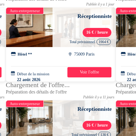
ours
Publiée il y a 1 jour
Auto-entrepreneur
Auto-entr
e
Réceptionniste
16 € / heure
Total prévisionnel
1904 €
Hôtel **
75009 Paris
Hôte
Voir l'offre
Début de la mission
1 mois
Début
22 août 2026
22 a
Chargement de l'offre...
Chargem
08h00 - 14h00
14h0
Préparation des détails de l'offre
Préparation
ours
Publiée il y a 11 jours
Auto-entrepreneur
Auto-entr
e
Réceptionniste
16 € / heure
Total prévisionnel
136 €