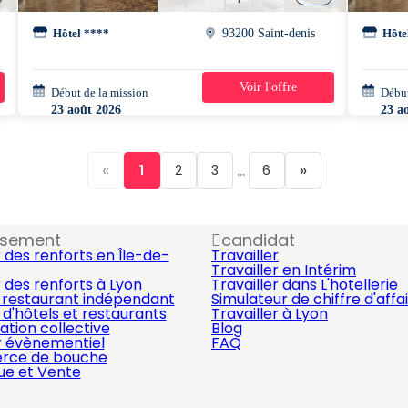
Hôtel ****
93200 Saint-denis
Hôte
Voir l'offre
Début de la mission
1 jour
Début
23 août 2026
23 a
07h00 - 15h30
12h0
«
...
»
1
2
3
6
ssement
candidat
 des renforts en Île-de-
Travailler
Travailler en Intérim
 des renforts à Lyon
Travailler dans L'hotellerie
 restaurant indépendant
Simulateur de chiffre d'affa
d'hôtels et restaurants
Travailler à Lyon
ation collective
Blog
r évènementiel
FAQ
ce de bouche
que et Vente