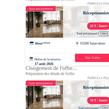
Publiée il y a 14 j
Auto-entrepreneur
Réceptionnist
16 € / heure
Total prévisionnel
1504 €
Hôtel ****
93200 Saint-denis
Voir l'offre
Début de la mission
2 semaines
17 août 2026
Chargement de l'offre...
07h00 - 14h30
Préparation des détails de l'offre
Publiée il y a 10 j
Auto-entrepreneur
Réceptionnist
16 € / heure
Total prévisionnel
576 €