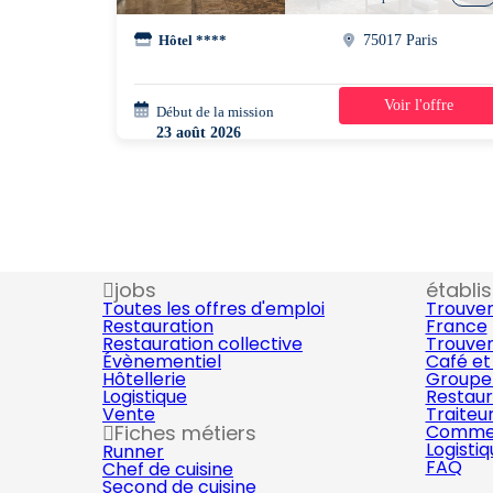
Hôtel ****
75017 Paris
Voir l'offre
Début de la mission
3 jours
23 août 2026
07h00 - 19h30
jobs
établi
Toutes les offres d'emploi
Trouver
Restauration
France
Restauration collective
Trouver
Évènementiel
Café et
Hôtellerie
Groupe 
Logistique
Restaur
Vente
Traiteu
Fiches métiers
Commer
Logisti
Runner
FAQ
Chef de cuisine
Second de cuisine