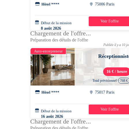
Hôtel ****
75006 Paris
Voir l'offre
Début de la mission
5 jours
8 août 2026
Chargement de l'offre...
09h00 - 17h00
Préparation des détails de l'offre
Publiée il y a 10 j
Auto-entrepreneur
Réceptionnist
16 € / heure
Total prévisionnel
768 €
Hôtel ****
75017 Paris
Voir l'offre
Début de la mission
4 jours
16 août 2026
Chargement de l'offre...
07h00 - 19h30
Préparation des détails de l'offre