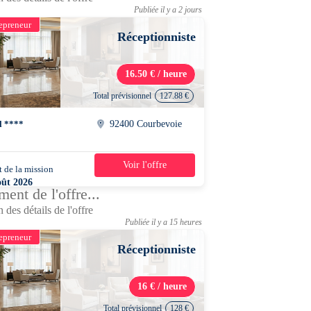
Publiée il y a 2 jours
epreneur
Réceptionniste
16.50 € / heure
Total prévisionnel
127.88 €
l ****
92400 Courbevoie
Voir l'offre
 de la mission
1 jour
oût 2026
ent de l'offre...
0 - 22h30
 des détails de l'offre
Publiée il y a 15 heures
epreneur
Réceptionniste
16 € / heure
Total prévisionnel
128 €