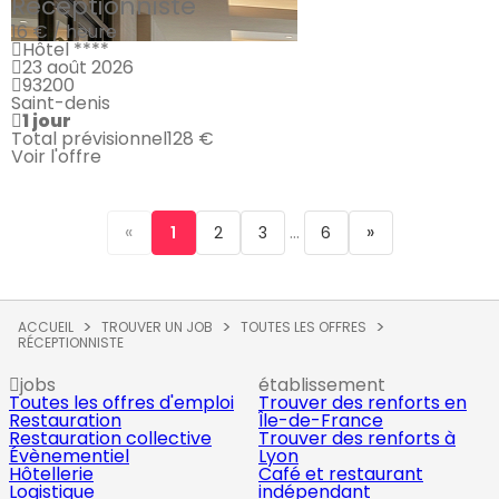
Réceptionniste
16 € / heure
Hôtel ****
23 août 2026
93200
Saint-denis
1 jour
Total prévisionnel
128 €
Voir l'offre
«
...
»
1
2
3
6
ACCUEIL
TROUVER UN JOB
TOUTES LES OFFRES
RÉCEPTIONNISTE
jobs
établissement
Toutes les offres d'emploi
Trouver des renforts en
Restauration
Île-de-France
Restauration collective
Trouver des renforts à
Évènementiel
Lyon
Hôtellerie
Café et restaurant
Logistique
indépendant