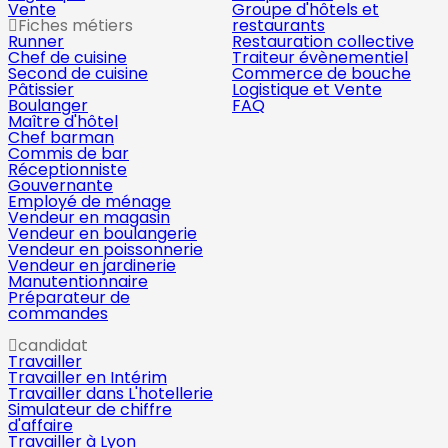
Vente
Groupe d'hôtels et
Fiches métiers
restaurants
Runner
Restauration collective
Chef de cuisine
Traiteur évènementiel
Second de cuisine
Commerce de bouche
Pâtissier
Logistique et Vente
Boulanger
FAQ
Maître d'hôtel
Chef barman
Commis de bar
Réceptionniste
Gouvernante
Employé de ménage
Vendeur en magasin
Vendeur en boulangerie
Vendeur en poissonnerie
Vendeur en jardinerie
Manutentionnaire
Préparateur de
commandes
candidat
Travailler
Travailler en Intérim
Travailler dans L'hotellerie
Simulateur de chiffre
d'affaire
Travailler à Lyon