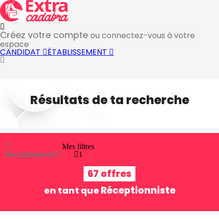
Créez votre compte
ou connectez-vous à votre
espace
CANDIDAT
ÉTABLISSEMENT
Résultats de ta recherche
Mes filtres
Réceptionniste
1
1
67 offres
Réceptionniste
en tant que