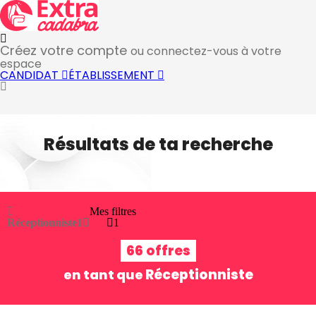
Créez votre compte
ou connectez-vous à votre
espace
CANDIDAT
ÉTABLISSEMENT
Résultats de ta recherche
Mes filtres
Réceptionniste
1
1
66 offres
Réceptionniste
en tant que