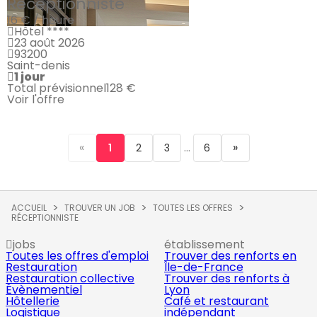
Réceptionniste
16 € / heure
Hôtel ****
23 août 2026
93200
Saint-denis
1 jour
Total prévisionnel
128 €
Voir l'offre
«
...
»
1
2
3
6
ACCUEIL
TROUVER UN JOB
TOUTES LES OFFRES
RÉCEPTIONNISTE
jobs
établissement
Toutes les offres d'emploi
Trouver des renforts en
Restauration
Île-de-France
Restauration collective
Trouver des renforts à
Évènementiel
Lyon
Hôtellerie
Café et restaurant
Logistique
indépendant