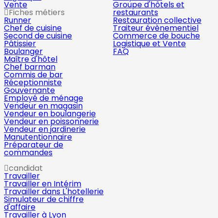
Vente
Groupe d'hôtels et
Fiches métiers
restaurants
Runner
Restauration collective
Chef de cuisine
Traiteur évènementiel
Second de cuisine
Commerce de bouche
Pâtissier
Logistique et Vente
Boulanger
FAQ
Maître d'hôtel
Chef barman
Commis de bar
Réceptionniste
Gouvernante
Employé de ménage
Vendeur en magasin
Vendeur en boulangerie
Vendeur en poissonnerie
Vendeur en jardinerie
Manutentionnaire
Préparateur de
commandes
candidat
Travailler
Travailler en Intérim
Travailler dans L'hotellerie
Simulateur de chiffre
d'affaire
Travailler à Lyon