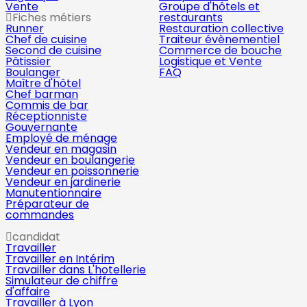
Vente
Groupe d'hôtels et
Fiches métiers
restaurants
Runner
Restauration collective
Chef de cuisine
Traiteur évènementiel
Second de cuisine
Commerce de bouche
Pâtissier
Logistique et Vente
Boulanger
FAQ
Maître d'hôtel
Chef barman
Commis de bar
Réceptionniste
Gouvernante
Employé de ménage
Vendeur en magasin
Vendeur en boulangerie
Vendeur en poissonnerie
Vendeur en jardinerie
Manutentionnaire
Préparateur de
commandes
candidat
Travailler
Travailler en Intérim
Travailler dans L'hotellerie
Simulateur de chiffre
d'affaire
Travailler à Lyon