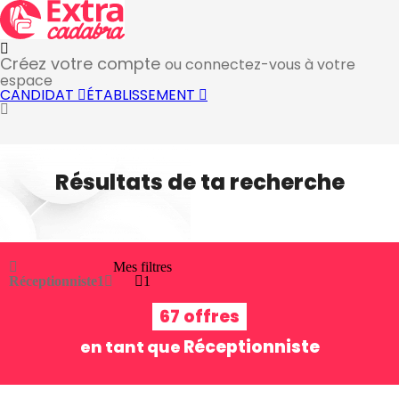
Créez votre compte
ou connectez-vous à votre
espace
CANDIDAT
ÉTABLISSEMENT
Résultats de ta recherche
Mes filtres
Réceptionniste
1
1
67 offres
Réceptionniste
en tant que