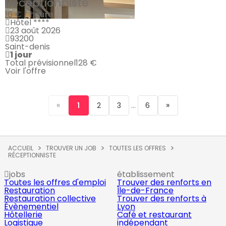
Réceptionniste
16 € / heure
Hôtel ****
23 août 2026
93200
Saint-denis
1 jour
Total prévisionnel
128 €
Voir l'offre
«
...
»
1
2
3
6
ACCUEIL
TROUVER UN JOB
TOUTES LES OFFRES
RÉCEPTIONNISTE
jobs
établissement
Toutes les offres d'emploi
Trouver des renforts en
Restauration
Île-de-France
Restauration collective
Trouver des renforts à
Évènementiel
Lyon
Hôtellerie
Café et restaurant
Logistique
indépendant