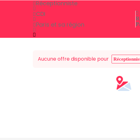
Réceptionniste
CDI
R
Paris et sa région
P
Aucune offre disponible pour
Réceptionnis