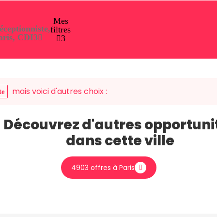
Mes
éceptionniste,
filtres
aris, CDI
3
3
mais voici d'autres choix :
te
Découvrez d'autres opportuni
dans cette ville
4903 offres à Paris