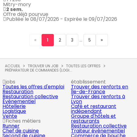
Mitry-mory
2 sem.
Offre déjà pourvue
Publiée le 08/07/2026 - Expirée le 09/07/2026
«
...
»
1
2
3
5
ACCUEIL
TROUVER UN JOB
TOUTES LES OFFRES
PRÉPARATEUR DE COMMANDES (LOGI...
jobs
établissement
Toutes les offres d'emploi
Trouver des renforts en
Restauration
Île-de-France
Restauration collective
Trouver des renforts à
Évènementiel
Lyon
Hôtellerie
Café et restaurant
Logistique
indépendant
Vente
Groupe d'hôtels et
Fiches métiers
restaurants
Runner
Restauration collective
Chef de cuisine
Traiteur évènementiel
Second de cuisine
Commerce de bouche