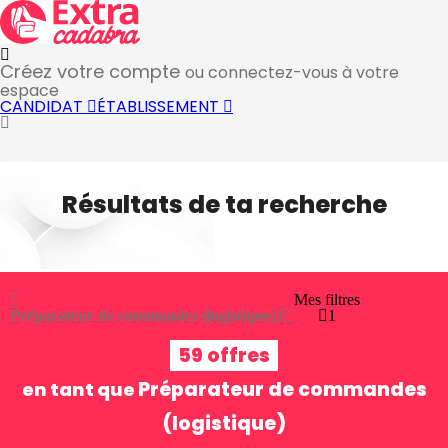
Créez votre compte
ou connectez-vous à votre
espace
CANDIDAT
ÉTABLISSEMENT
Résultats de ta recherche
Mes filtres
Préparateur de commandes (logistique)
1
1
59 offres
Préparateur de commandes
en tant que
(logistique)