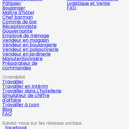
Pâtissier
Logistique et Vente
Boulanger
FAQ
Maître d'hôtel
Chef barman
Commis de bar
Réceptionniste
Gouvernante
Employé de ménage
Vendeur en magasin
Vendeur en boulangerie
Vendeur en poissonnerie
Vendeur en jardinerie
Manutentionnaire
Préparateur de
commandes
candidat
Travailler
Travailler en Intérim
Travailler dans L'hotellerie
Simulateur de chiffre
d'affaire
Travailler à Lyon
Blog
FAQ
Suivez-nous sur les réseaux sociaux
facebook