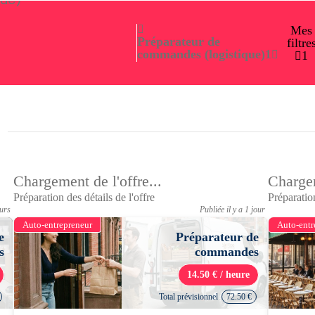
Mes
Préparateur de
filtre
commandes (logistique)
1
1
Chargement de l'offre...
Chargem
Préparation des détails de l'offre
Préparation
ours
Publiée il y a 1 jour
Auto-entrepreneur
Auto-entr
e
Préparateur de
s
commandes
14.50 € / heure
Total prévisionnel
72.50 €