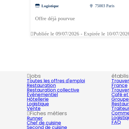
Logistique
75003 Paris
Offre déjà pourvue
Publiée le 09/07/2026 - Expirée le 10/07/202
jobs
établi
Toutes les offres d'emploi
Trouver
Restauration
France
Restauration collective
Trouver
Évènementiel
Café et
Hôtellerie
Groupe 
Logistique
Restaur
Vente
Traiteu
Fiches métiers
Commer
Logisti
Runner
FAQ
Chef de cuisine
Second de cuisine