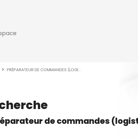
espace
PRÉPARATEUR DE COMMANDES (LOGI...
echerche
réparateur de commandes (logis
que)