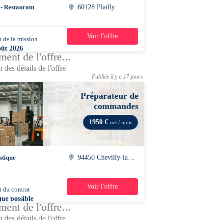
 - Restaurant
60128 Plailly
Voir l'offre
 de la mission
4 jours
oût 2026
ent de l'offre...
0 - 12h00
 des détails de l'offre
Publiée il y a 17 jours
Préparateur de
commandes
1950 €
net / mois
stique
94450 Chevilly-larue
Voir l'offre
 du contrat
35h/semaine
que possible
ent de l'offre...
 des détails de l'offre