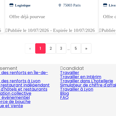
Logistique
75003 Paris
Livr
Offre déjà pourvue
Offre 
6
Publiée le 10/07/2026 - Expirée le 10/07/2026
Publiée
«
...
»
1
2
3
5
ssement
candidat
 des renforts en Île-de-
Travailler
Travailler en Intérim
 des renforts à Lyon
Travailler dans L'hotellerie
 restaurant indépendant
Simulateur de chiffre d'affa
d'hôtels et restaurants
Travailler à Lyon
ation collective
Blog
r évènementiel
FAQ
ce de bouche
que et Vente