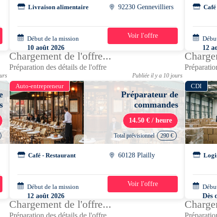
Livraison alimentaire
92230 Gennevilliers
Café
Voir l'offre
Début de la mission
1 jour
Début
10 août 2026
12 a
Chargement de l'offre...
Chargem
08h00 - 14h00
07h0
Préparation des détails de l'offre
Préparation
ours
Publiée il y a 10 jours
Auto-entrepreneur
CDI
e
Préparateur de
s
commandes
14.50 € / heure
Total prévisionnel
290 €
Café - Restaurant
60128 Plailly
Logi
Voir l'offre
Début de la mission
4 jours
Début
12 août 2026
Dès 
Chargement de l'offre...
Chargem
07h00 - 12h00
Préparation des détails de l'offre
Préparation