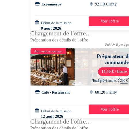
Ecommerce
92110 Clichy
Voir l'offre
Début de la mission
1 jour
8 août 2026
Chargement de l'offre...
08h00 - 17h00
Préparation des détails de l'offre
Publiée il y a 4 j
Auto-entrepreneur
Préparateur d
commande
14.50 € / heure
Total prévisionnel
290 €
Café - Restaurant
60128 Plailly
Voir l'offre
Début de la mission
4 jours
12 août 2026
Chargement de l'offre...
07h00 - 12h00
Préparation des détails de l'offre