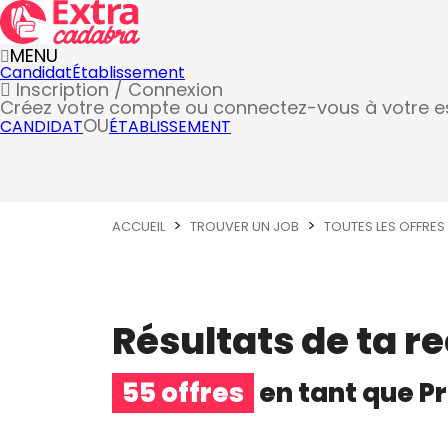
MENU
Candidat
Établissement
Inscription / Connexion
Créez votre compte
ou connectez-vous à votre 
OU
CANDIDAT
ÉTABLISSEMENT
ACCUEIL
TROUVER UN JOB
TOUTES LES OFFRES
Résultats de ta r
55 offres
en tant que
P
Préparateur de commandes (logisti