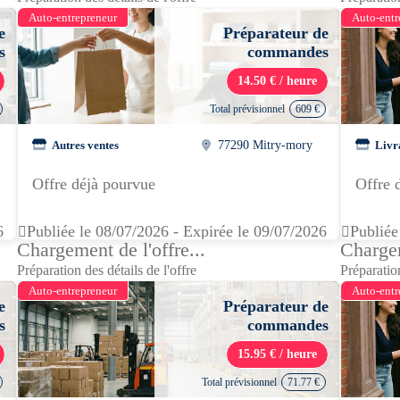
Auto-entrepreneur
Auto-entr
e
Préparateur de
s
commandes
14.50 € / heure
Total prévisionnel
609 €
Autres ventes
77290 Mitry-mory
Livr
Offre déjà pourvue
Offre 
6
Publiée le 08/07/2026 - Expirée le 09/07/2026
Publiée
Chargement de l'offre...
Chargem
Préparation des détails de l'offre
Préparation
Auto-entrepreneur
Auto-entr
e
Préparateur de
s
commandes
15.95 € / heure
Total prévisionnel
71.77 €