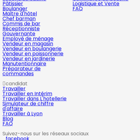
Pâtissier
Logistique et Vente
Boulanger
FAQ
Maître d'hôtel
Chef barman
Commis de bar
Réceptionniste
Gouvernante
Employé de ménage
Vendeur en magasin
Vendeur en boulangerie
Vendeur en poissonnerie
Vendeur en jardinerie
Manutentionnaire
Préparateur de
commandes
candidat
Travailler
Travailler en Intérim
Travailler dans L'hotellerie
Simulateur de chiffre
d'affaire
Travailler à Lyon
Blog
FAQ
Suivez-nous sur les réseaux sociaux
facebook