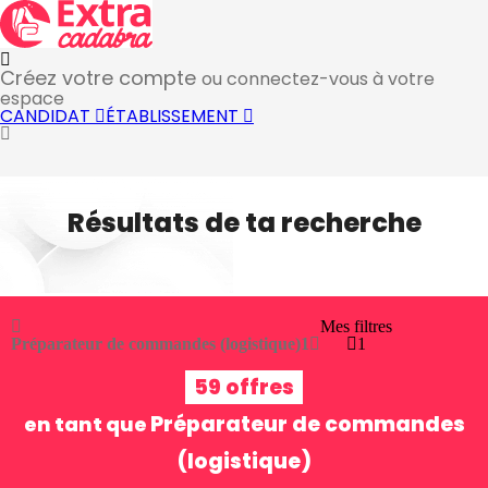
Créez votre compte
ou connectez-vous à votre
espace
CANDIDAT
ÉTABLISSEMENT
Résultats de ta recherche
Mes filtres
Préparateur de commandes (logistique)
1
1
59 offres
Préparateur de commandes
en tant que
(logistique)