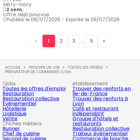
Mitry-mory
2 sem.
Offre déjà pourvue
Publiée le 08/07/2026 - Expirée le 09/07/2026
«
...
»
1
2
3
5
ACCUEIL
TROUVER UN JOB
TOUTES LES OFFRES
PRÉPARATEUR DE COMMANDES (LOGI...
jobs
établissement
Toutes les offres d'emploi
Trouver des renforts en
Restauration
Île-de-France
Restauration collective
Trouver des renforts à
Évènementiel
Lyon
Hôtellerie
Café et restaurant
Logistique
indépendant
Vente
Groupe d'hôtels et
Fiches métiers
restaurants
Runner
Restauration collective
Chef de cuisine
Traiteur évènementiel
Second de cuisine
Commerce de bouche