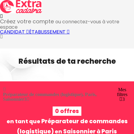
Créez votre compte
ou connectez-vous à votre
espace
CANDIDAT
ÉTABLISSEMENT
Résultats de ta recherche
Mes
Préparateur de commandes (logistique), Paris,
filtres
Saisonnier
3
3
0 offres
Préparateur de commandes
en tant que
(logistique)
Saisonnier
Paris
en
à