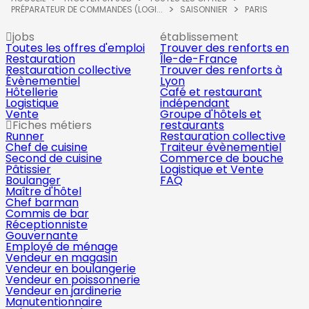
PRÉPARATEUR DE COMMANDES (LOGI...
SAISONNIER
PARIS
jobs
établissement
Toutes les offres d'emploi
Trouver des renforts en
Restauration
Île-de-France
Restauration collective
Trouver des renforts à
Évènementiel
Lyon
Hôtellerie
Café et restaurant
Logistique
indépendant
Vente
Groupe d'hôtels et
Fiches métiers
restaurants
Runner
Restauration collective
Chef de cuisine
Traiteur évènementiel
Second de cuisine
Commerce de bouche
Pâtissier
Logistique et Vente
Boulanger
FAQ
Maître d'hôtel
Chef barman
Commis de bar
Réceptionniste
Gouvernante
Employé de ménage
Vendeur en magasin
Vendeur en boulangerie
Vendeur en poissonnerie
Vendeur en jardinerie
Manutentionnaire