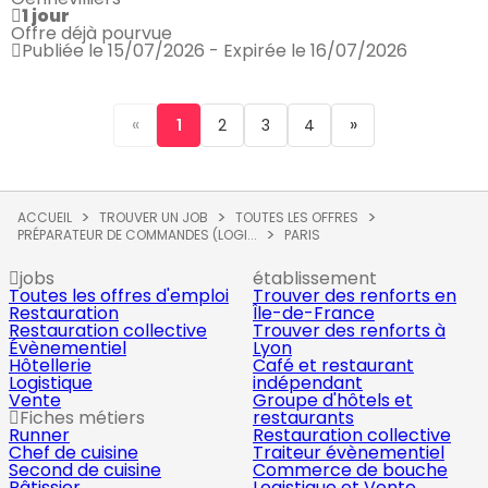
1 jour
Offre déjà pourvue
Publiée le 15/07/2026 - Expirée le 16/07/2026
«
»
1
2
3
4
ACCUEIL
TROUVER UN JOB
TOUTES LES OFFRES
PRÉPARATEUR DE COMMANDES (LOGI...
PARIS
jobs
établissement
Toutes les offres d'emploi
Trouver des renforts en
Restauration
Île-de-France
Restauration collective
Trouver des renforts à
Évènementiel
Lyon
Hôtellerie
Café et restaurant
Logistique
indépendant
Vente
Groupe d'hôtels et
Fiches métiers
restaurants
Runner
Restauration collective
Chef de cuisine
Traiteur évènementiel
Second de cuisine
Commerce de bouche
Pâtissier
Logistique et Vente