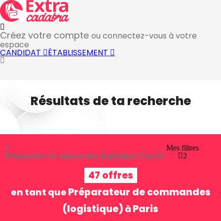
Créez votre compte
ou connectez-vous à votre
espace
CANDIDAT
ÉTABLISSEMENT
Résultats de ta recherche
Mes filtres
Préparateur de commandes (logistique), Paris
2
2
47 offres
Préparateur de commandes
en tant que
(logistique)
Paris
à