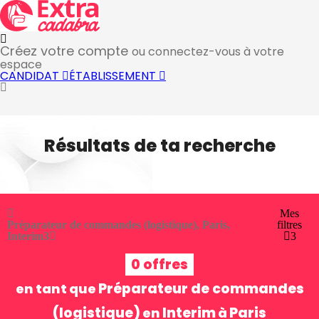
Créez votre compte
ou connectez-vous à votre
espace
CANDIDAT
ÉTABLISSEMENT
Résultats de ta recherche
Mes
Préparateur de commandes (logistique), Paris,
filtres
Interim
3
3
0 offres
Préparateur de commandes
en tant que
(logistique)
Interim
Paris
en
à