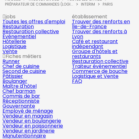
PRÉPARATEUR DE COMMANDES (LOGI...
INTERIM
PARIS
jobs
établissement
Toutes les offres d'emploi
Trouver des renforts en
Restauration
Île-de-France
Restauration collective
Trouver des renforts à
Évènementiel
Lyon
Hôtellerie
Café et restaurant
Logistique
indépendant
Vente
Groupe d'hôtels et
Fiches métiers
restaurants
Runner
Restauration collective
Chef de cuisine
Traiteur évènementiel
Second de cuisine
Commerce de bouche
Pâtissier
Logistique et Vente
Boulanger
FAQ
Maître d'hôtel
Chef barman
Commis de bar
Réceptionniste
Gouvernante
Employé de ménage
Vendeur en magasin
Vendeur en boulangerie
Vendeur en poissonnerie
Vendeur en jardinerie
Manutentionnaire