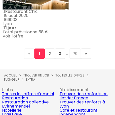
Plongeur
14.50 € / heure
Restaurant Chic
9 août 2026
69003
Lyon
1 jour
Total prévisionnel
58 €
Voir l'offre
«
...
»
1
2
3
79
ACCUEIL
TROUVER UN JOB
TOUTES LES OFFRES
PLONGEUR
EXTRA
jobs
établissement
Toutes les offres d'emploi
Trouver des renforts en
Restauration
Île-de-France
Restauration collective
Trouver des renforts à
Évènementiel
Lyon
Hôtellerie
Café et restaurant
Logistique
indépendant