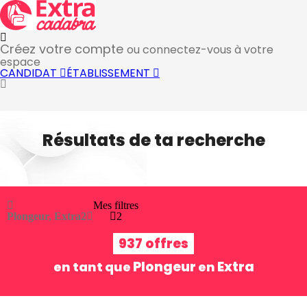
Créez votre compte
ou connectez-vous à votre
espace
CANDIDAT
ÉTABLISSEMENT
Résultats de ta recherche
Mes filtres
Plongeur, Extra
2
2
937 offres
Plongeur
Extra
en tant que
en