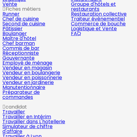
Vente
Groupe d'hôtels et
Fiches métiers
restaurants
Runner
Restauration collective
Chef de cuisine
Traiteur évènementiel
Second de cuisine
Commerce de bouche
Pâtissier
Logistique et Vente
Boulanger
FAQ
Maître d'hôtel
Chef barman
Commis de bar
Réceptionniste
Gouvernante
Employé de ménage
Vendeur en magasin
Vendeur en boulangerie
Vendeur en poissonnerie
Vendeur en jardinerie
Manutentionnaire
Préparateur de
commandes
candidat
Travailler
Travailler en Intérim
Travailler dans L'hotellerie
Simulateur de chiffre
d'affaire
Travailler à Lyon