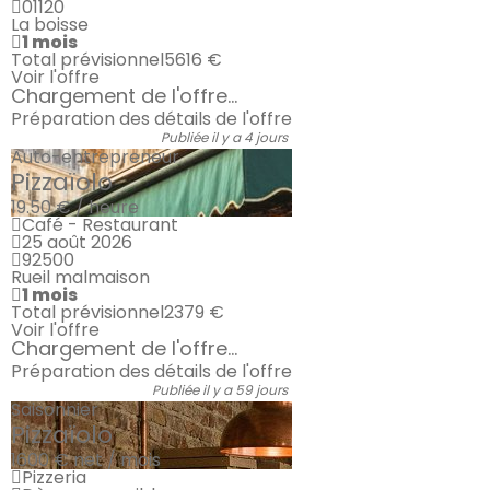
01120
La boisse
1 mois
Total prévisionnel
5616 €
Voir l'offre
Chargement de l'offre...
Préparation des détails de l'offre
Publiée il y a 4 jours
Auto-entrepreneur
Pizzaïolo
19.50 € / heure
Café - Restaurant
25 août 2026
92500
Rueil malmaison
1 mois
Total prévisionnel
2379 €
Voir l'offre
Chargement de l'offre...
Préparation des détails de l'offre
Publiée il y a 59 jours
Saisonnier
Pizzaïolo
1600 €
net / mois
Pizzeria