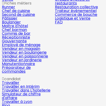
Fiches métiers
restaurants
Runner
Restauration collective
Chef de cuisine
Traiteur évènementiel
Second de cuisine
Commerce de bouche
Pâtissier
Logistique et Vente
Boulanger
FAQ
Maître d'hôtel
Chef barman
Commis de bar
Réceptionniste
Gouvernante
Employé de ménage
Vendeur en magasin
Vendeur en boulangerie
Vendeur en poissonnerie
Vendeur en jardinerie
Manutentionnaire
Préparateur de
commandes
candidat
Travailler
Travailler en Intérim
Travailler dans L'hotellerie
Simulateur de chiffre
d'affaire
Travailler à Lyon
Blog