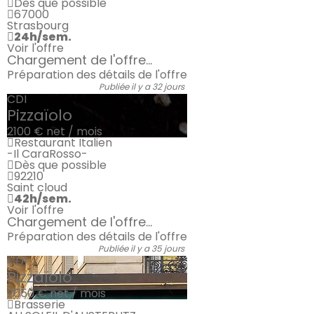
Dès que possible
67000
Strasbourg
24h/sem.
Voir l'offre
Chargement de l'offre...
Préparation des détails de l'offre
Publiée il y a 32 jours
CDI
Pizzaïolo
2100 €
net / mois
Restaurant Italien
-Il CaraRosso-
Dès que possible
92210
Saint cloud
42h/sem.
Voir l'offre
Chargement de l'offre...
Préparation des détails de l'offre
Publiée il y a 35 jours
CDI
Pizzaïolo
2050 €
net / mois
Brasserie