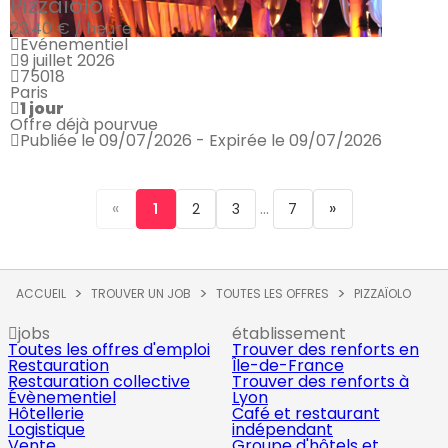
Pizzaïolo
23.40 € / heure
Evénementiel
9 juillet 2026
75018
Paris
1 jour
Offre déjà pourvue
Publiée le 09/07/2026 - Expirée le 09/07/2026
«
...
»
1
2
3
7
ACCUEIL
TROUVER UN JOB
TOUTES LES OFFRES
PIZZAÏOLO
jobs
établissement
Toutes les offres d'emploi
Trouver des renforts en
Restauration
Île-de-France
Restauration collective
Trouver des renforts à
Évènementiel
Lyon
Hôtellerie
Café et restaurant
Logistique
indépendant
Vente
Groupe d'hôtels et