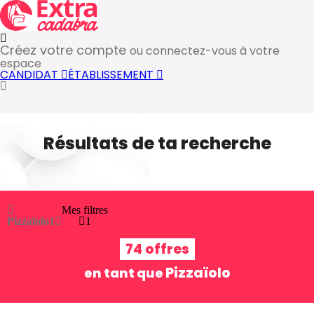
Créez votre compte
ou connectez-vous à votre
espace
CANDIDAT
ÉTABLISSEMENT
Résultats de ta recherche
Mes filtres
Pizzaïolo
1
1
74 offres
Pizzaïolo
en tant que