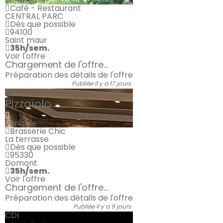
variable
Café - Restaurant
CENTRAL PARC
Dès que possible
94100
Saint maur
35h/sem.
Voir l'offre
Chargement de l'offre...
Préparation des détails de l'offre
Publiée il y a 17 jours
CDI
Pizzaïolo
variable
Brasserie Chic
La terrasse
Dès que possible
95330
Domont
35h/sem.
Voir l'offre
Chargement de l'offre...
Préparation des détails de l'offre
Publiée il y a 9 jours
CDI