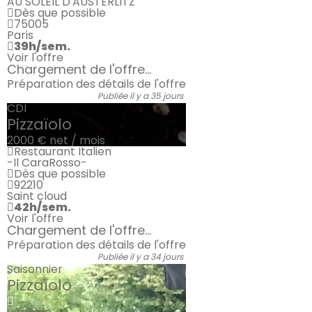
AU SOLEIL D'AUSTERLITZ
Dès que possible
75005
Paris
39h/sem.
Voir l'offre
Chargement de l'offre...
Préparation des détails de l'offre
Publiée il y a 35 jours
CDI
Pizzaïolo
2000 €
net / mois
Restaurant Italien
-Il CaraRosso-
Dès que possible
92210
Saint cloud
42h/sem.
Voir l'offre
Chargement de l'offre...
Préparation des détails de l'offre
Publiée il y a 34 jours
Saisonnier
Pizzaïolo