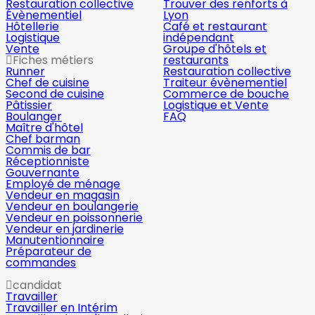
Restauration collective
Trouver des renforts à
Évènementiel
Lyon
Hôtellerie
Café et restaurant
Logistique
indépendant
Vente
Groupe d'hôtels et
Fiches métiers
restaurants
Runner
Restauration collective
Chef de cuisine
Traiteur évènementiel
Second de cuisine
Commerce de bouche
Pâtissier
Logistique et Vente
Boulanger
FAQ
Maître d'hôtel
Chef barman
Commis de bar
Réceptionniste
Gouvernante
Employé de ménage
Vendeur en magasin
Vendeur en boulangerie
Vendeur en poissonnerie
Vendeur en jardinerie
Manutentionnaire
Préparateur de
commandes
candidat
Travailler
Travailler en Intérim