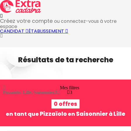
Créez votre compte
ou connectez-vous à votre
espace
CANDIDAT
ÉTABLISSEMENT
Résultats de ta recherche
Mes filtres
Pizzaïolo, Lille, Saisonnier
3
3
0 offres
Pizzaïolo
Saisonnier
Lille
en tant que
en
à