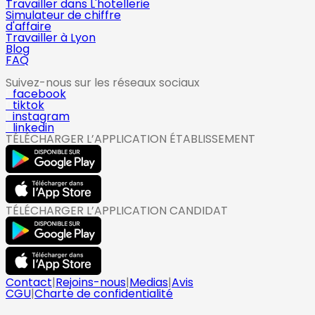
Travailler dans L'hotellerie
Simulateur de chiffre
d'affaire
Travailler à Lyon
Blog
FAQ
Suivez-nous sur les réseaux sociaux
facebook
tiktok
instagram
linkedin
TÉLÉCHARGER L’APPLICATION ÉTABLISSEMENT
TÉLÉCHARGER L’APPLICATION CANDIDAT
Contact
|
Rejoins-nous
|
Medias
|
Avis
CGU
|
Charte de confidentialité