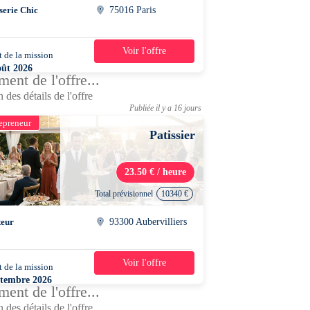
serie Chic
75016 Paris
Voir l'offre
 de la mission
3 jours
oût 2026
ent de l'offre...
0 - 15h00
 des détails de l'offre
Publiée il y a 16 jours
epreneur
Patissier
23.50 € / heure
Total prévisionnel
10340 €
teur
93300 Aubervilliers
Voir l'offre
 de la mission
2 mois
ptembre 2026
ent de l'offre...
0 - 17h30
 des détails de l'offre