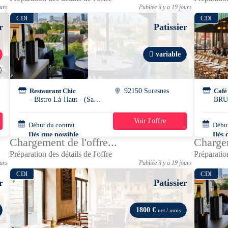
ours
Publiée il y a 19 jours
CDI
CDI
r
Patissier
variable
Restaurant Chic
92150 Suresnes
Café
- Bistro Là-Haut - (Salle)
BRU
Voir l'offre
Début du contrat
39h/semaine
Début
Dès que possible
Dès 
Chargement de l'offre...
Chargem
Préparation des détails de l'offre
Préparation
ours
Publiée il y a 19 jours
CDI
CDI
r
Patissier
1800 €
net / mois