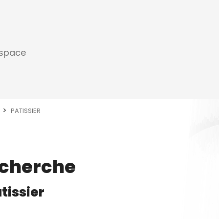
espace
PATISSIER
echerche
tissier