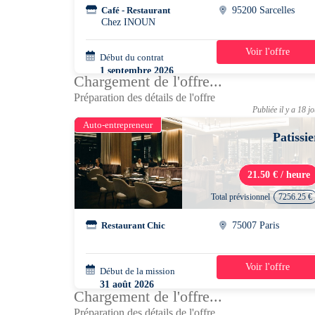
Café - Restaurant
95200 Sarcelles
Chez INOUN
Voir l'offre
Début du contrat
39h/semaine
1 septembre 2026
Chargement de l'offre...
Préparation des détails de l'offre
Publiée il y a 18 j
Auto-entrepreneur
Patissie
21.50 € / heure
Total prévisionnel
7256.25 €
Restaurant Chic
75007 Paris
Voir l'offre
Début de la mission
2 mois
31 août 2026
Chargement de l'offre...
08h00 - 16h00
Préparation des détails de l'offre