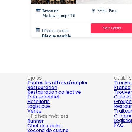
Brasserie
75002 Paris
Maslow Group CDI
Voir l'offre
Début du contrat
39h/semaine
Dès que possible
jobs
établi
Toutes les offres d'emploi
Trouver
Restauration
France
Restauration collective
Trouver
Évènementiel
Café et
Hôtellerie
Groupe 
Logistique
Restaur
Vente
Traiteu
Fiches métiers
Commer
Logisti
Runner
FAQ
Chef de cuisine
Second de cuisine