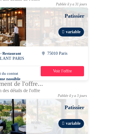
Publiée il y a 31 jours
Patissier
variable
 - Restaurant
75010 Paris
LANT PARIS
Voir l'offre
 du contrat
39h/semaine
que possible
ent de l'offre...
 des détails de l'offre
Publiée il y a 3 jours
Patissier
variable