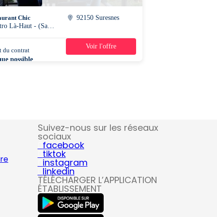
aurant Chic
92150 Suresnes
- Bistro Là-Haut - (Salle)
Voir l'offre
 du contrat
39h/semaine
que possible
Suivez-nous sur les réseaux
sociaux
facebook
tiktok
ire
instagram
linkedin
TÉLÉCHARGER L’APPLICATION
ÉTABLISSEMENT