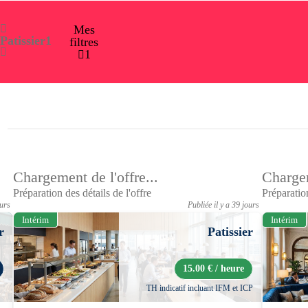
Mes
Patissier
1
filtres
1
Chargement de l'offre...
Chargem
Préparation des détails de l'offre
Préparation
ours
Publiée il y a 39 jours
Intérim
Intérim
r
Patissier
15.00 € / heure
TH indicatif incluant IFM et ICP