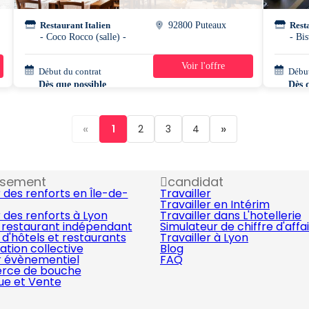
Restaurant Italien
92800 Puteaux
Rest
- Coco Rocco (salle) -
Voir l'offre
Début du contrat
39h/semaine
Début
Dès que possible
Dès 
«
»
1
2
3
4
ssement
candidat
 des renforts en Île-de-
Travailler
Travailler en Intérim
 des renforts à Lyon
Travailler dans L'hotellerie
 restaurant indépendant
Simulateur de chiffre d'affa
d'hôtels et restaurants
Travailler à Lyon
ation collective
Blog
r évènementiel
FAQ
ce de bouche
que et Vente