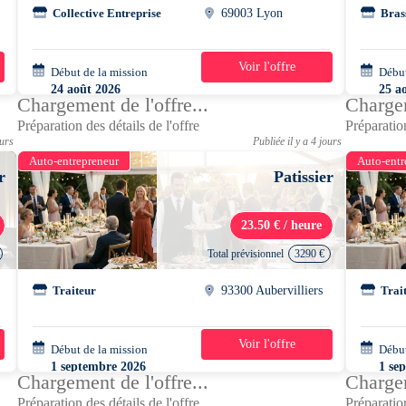
Collective Entreprise
69003 Lyon
Bras
Voir l'offre
Début de la mission
2 semaines
Début
24 août 2026
25 a
Chargement de l'offre...
Chargem
08h00 - 16h00
07h3
Préparation des détails de l'offre
Préparation
ours
Publiée il y a 4 jours
Auto-entrepreneur
Auto-entr
r
Patissier
23.50 € / heure
Total prévisionnel
3290 €
Traiteur
93300 Aubervilliers
Trai
Voir l'offre
Début de la mission
3 semaines
Début
1 septembre 2026
1 se
Chargement de l'offre...
Chargem
06h30 - 17h30
06h3
Préparation des détails de l'offre
Préparation