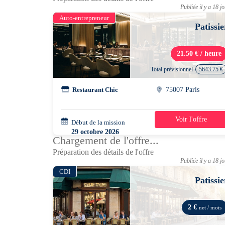
Publiée il y a 18 j
Auto-entrepreneur
Patissie
21.50 € / heure
Total prévisionnel
5643.75 €
Restaurant Chic
75007 Paris
Voir l'offre
Début de la mission
2 mois
29 octobre 2026
Chargement de l'offre...
08h00 - 16h00
Préparation des détails de l'offre
Publiée il y a 18 j
CDI
Patissie
2 €
net / mois