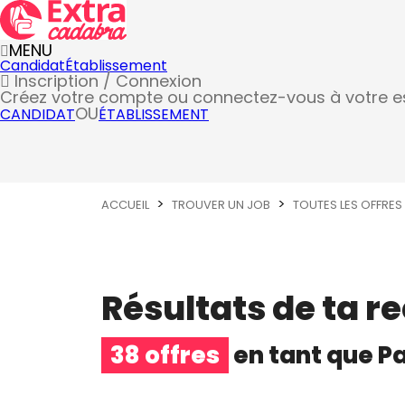
MENU
Candidat
Établissement
Inscription / Connexion
Créez votre compte
ou connectez-vous à votre 
OU
CANDIDAT
ÉTABLISSEMENT
ACCUEIL
TROUVER UN JOB
TOUTES LES OFFRES
Résultats de ta r
38 offres
en tant que
Pa
Patissier