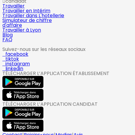
candidat
Travailler
Travailler en Intérim
Travailler dans L'hotellerie
Simulateur de chiffre
d'affaire
Travailler à Lyon
Blog
FAQ
Suivez-nous sur les réseaux sociaux
facebook
tiktok
instagram
linkedin
TÉLÉCHARGER L’APPLICATION ÉTABLISSEMENT
TÉLÉCHARGER L’APPLICATION CANDIDAT
Contact
|
Rejoins-nous
|
Medias
|
Avis