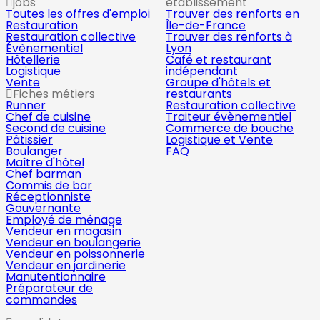
jobs
établissement
Toutes les offres d'emploi
Trouver des renforts en
Restauration
Île-de-France
Restauration collective
Trouver des renforts à
Évènementiel
Lyon
Hôtellerie
Café et restaurant
Logistique
indépendant
Vente
Groupe d'hôtels et
Fiches métiers
restaurants
Runner
Restauration collective
Chef de cuisine
Traiteur évènementiel
Second de cuisine
Commerce de bouche
Pâtissier
Logistique et Vente
Boulanger
FAQ
Maître d'hôtel
Chef barman
Commis de bar
Réceptionniste
Gouvernante
Employé de ménage
Vendeur en magasin
Vendeur en boulangerie
Vendeur en poissonnerie
Vendeur en jardinerie
Manutentionnaire
Préparateur de
commandes