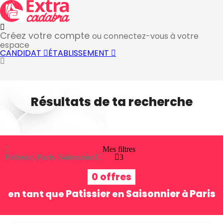
Créez votre compte
ou connectez-vous à votre
espace
CANDIDAT
ÉTABLISSEMENT
Résultats de ta recherche
Mes filtres
Patissier, Paris, Saisonnier
3
3
0 offres
Patissier
Saisonnier
Paris
en tant que
en
à