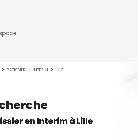
espace
PATISSIER
INTERIM
LILLE
echerche
issier
en
Interim
à
Lille