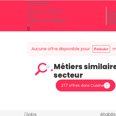
Patissier
Extra - Intérim
Patis
Lille
Lille et sa région
Inte
Aucune offre disponible pour
ma
Patissier
Métiers similair
secteur
377 offres dans Cuisine
jobs
établi