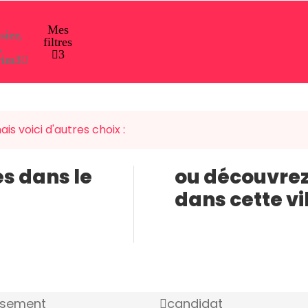
Mes
sier,
filtres
,
3
rim
3
is voici d'autres choix :
es dans le
ou découvrez
dans cette vi
ssement
candidat