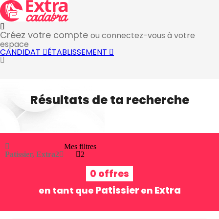
Créez votre compte
ou connectez-vous à votre
espace
CANDIDAT
ÉTABLISSEMENT
Résultats de ta recherche
Mes filtres
Patissier, Extra
2
2
0 offres
Patissier
Extra
en tant que
en