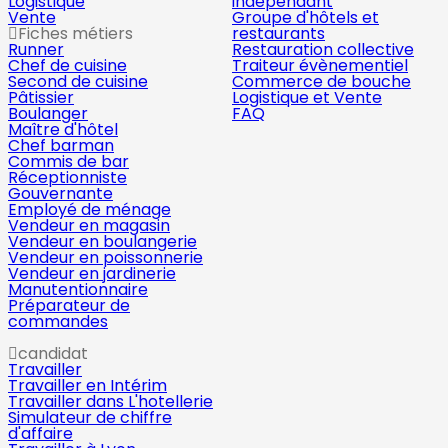
Logistique
indépendant
Vente
Groupe d'hôtels et
Fiches métiers
restaurants
Runner
Restauration collective
Chef de cuisine
Traiteur évènementiel
Second de cuisine
Commerce de bouche
Pâtissier
Logistique et Vente
Boulanger
FAQ
Maître d'hôtel
Chef barman
Commis de bar
Réceptionniste
Gouvernante
Employé de ménage
Vendeur en magasin
Vendeur en boulangerie
Vendeur en poissonnerie
Vendeur en jardinerie
Manutentionnaire
Préparateur de
commandes
candidat
Travailler
Travailler en Intérim
Travailler dans L'hotellerie
Simulateur de chiffre
d'affaire