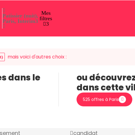
Mes
Patissier (nuit),
filtres
Paris, Interim
3
3
mais voici d'autres choix :
t)
es dans le
ou découvrez
dans cette vi
525 offres à Paris
ssement
candidat