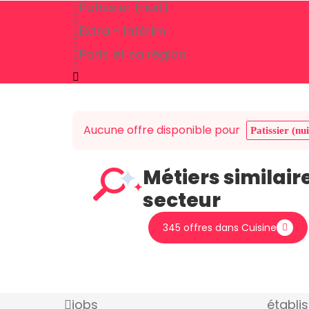
Patissier (nuit)
Extra - Intérim
Paris et sa région
Aucune offre disponible pour
Patissier (nui
Métiers similair
secteur
345 offres dans Cuisine
jobs
établi