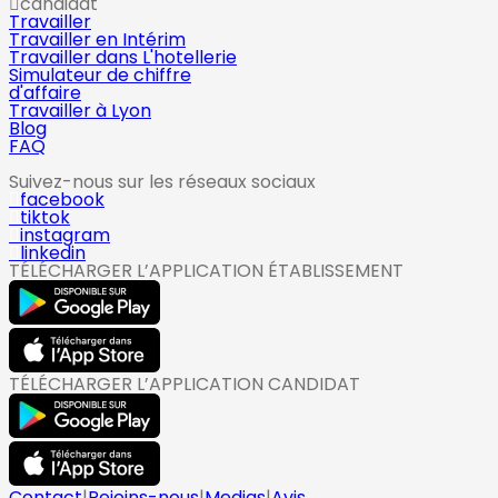
candidat
Travailler
Travailler en Intérim
Travailler dans L'hotellerie
Simulateur de chiffre
d'affaire
Travailler à Lyon
Blog
FAQ
Suivez-nous sur les réseaux sociaux
facebook
tiktok
instagram
linkedin
TÉLÉCHARGER L’APPLICATION ÉTABLISSEMENT
TÉLÉCHARGER L’APPLICATION CANDIDAT
Contact
|
Rejoins-nous
|
Medias
|
Avis