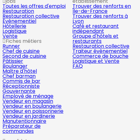
jobs
établissement
Toutes les offres d'emploi
Trouver des renforts en
Restauration
Île-de-France
Restauration collective
Trouver des renforts à
Évènementiel
Lyon
Hôtellerie
Café et restaurant
Logistique
indépendant
Vente
Groupe d'hôtels et
Fiches métiers
restaurants
Runner
Restauration collective
Chef de cuisine
Traiteur évènementiel
Second de cuisine
Commerce de bouche
Pâtissier
Logistique et Vente
Boulanger
FAQ
Maître d'hôtel
Chef barman
Commis de bar
Réceptionniste
Gouvernante
Employé de ménage
Vendeur en magasin
Vendeur en boulangerie
Vendeur en poissonnerie
Vendeur en jardinerie
Manutentionnaire
Préparateur de
commandes