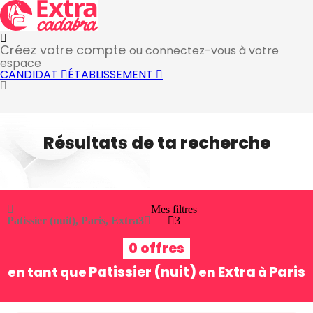
Créez votre compte
ou connectez-vous à votre
espace
CANDIDAT
ÉTABLISSEMENT
Résultats de ta recherche
Mes filtres
Patissier (nuit), Paris, Extra
3
3
0 offres
Patissier (nuit)
Extra
Paris
en tant que
en
à