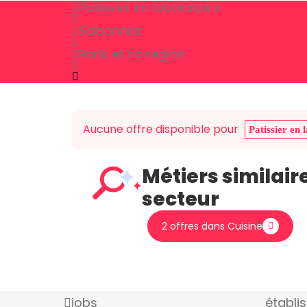
Patissier en laboratoire
Saisonnier
Paris et sa région
Aucune offre disponible pour
Patissier en 
Métiers similair
secteur
2 offres dans Cuisine
jobs
établi