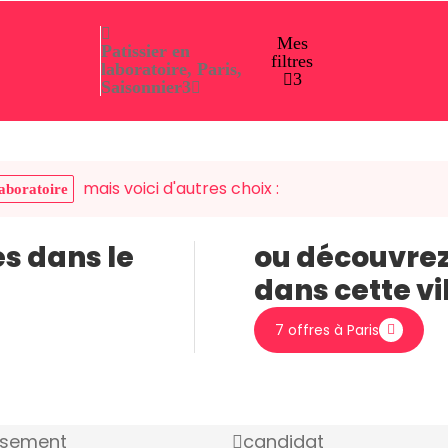
Mes
Patissier en
filtres
laboratoire, Paris,
3
Saisonnier
3
mais voici d'autres choix :
laboratoire
es dans le
ou découvrez
dans cette vi
7 offres à Paris
ssement
candidat