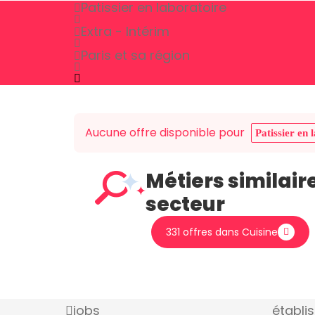
Patissier en laboratoire
Extra - Intérim
Paris et sa région
Aucune offre disponible pour
Patissier en 
Métiers similair
secteur
331 offres dans Cuisine
jobs
établi