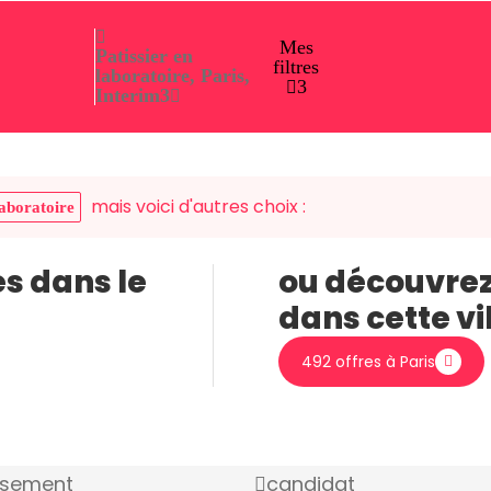
Mes
Patissier en
filtres
laboratoire, Paris,
3
Interim
3
mais voici d'autres choix :
laboratoire
es dans le
ou découvrez
dans cette vi
492 offres à Paris
ssement
candidat