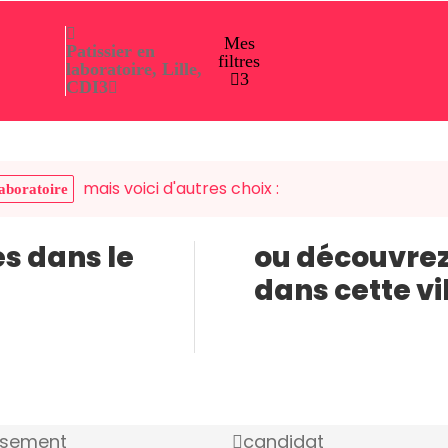
Mes
Patissier en
filtres
laboratoire, Lille,
3
CDI
3
mais voici d'autres choix :
laboratoire
es dans le
ou découvrez
dans cette vi
ssement
candidat