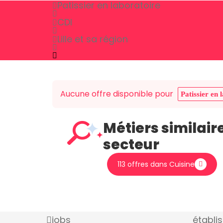
Patissier en laboratoire
CDI
Lille et sa région
Aucune offre disponible pour
Patissier en 
Métiers similair
secteur
113 offres dans Cuisine
jobs
établi