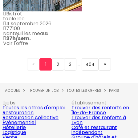
Second de cuisine
2350 €
net / mois
Bistrot
table leo
4 septembre 2026
77100
Nanteuil les meaux
37h/sem.
Voir l'offre
«
...
»
1
2
3
404
ACCUEIL
TROUVER UN JOB
TOUTES LES OFFRES
PARIS
jobs
établissement
Toutes les offres d'emploi
Trouver des renforts en
Restauration
Île-de-France
Restauration collective
Trouver des renforts à
Évènementiel
Lyon
Hôtellerie
Café et restaurant
Logistique
indépendant
Vente
Groupe d'hôtels et