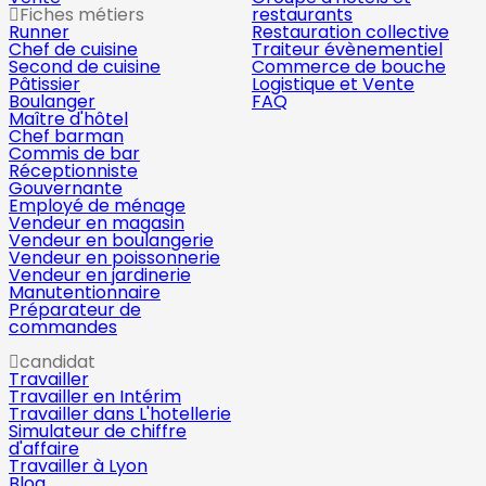
Fiches métiers
restaurants
Runner
Restauration collective
Chef de cuisine
Traiteur évènementiel
Second de cuisine
Commerce de bouche
Pâtissier
Logistique et Vente
Boulanger
FAQ
Maître d'hôtel
Chef barman
Commis de bar
Réceptionniste
Gouvernante
Employé de ménage
Vendeur en magasin
Vendeur en boulangerie
Vendeur en poissonnerie
Vendeur en jardinerie
Manutentionnaire
Préparateur de
commandes
candidat
Travailler
Travailler en Intérim
Travailler dans L'hotellerie
Simulateur de chiffre
d'affaire
Travailler à Lyon
Blog