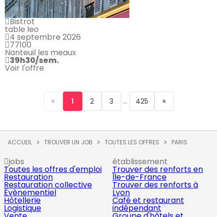
Chef de partie
1950 €
net / mois
Bistrot
table leo
4 septembre 2026
77100
Nanteuil les meaux
39h30/sem.
Voir l'offre
«
...
»
1
2
3
425
ACCUEIL
TROUVER UN JOB
TOUTES LES OFFRES
PARIS
jobs
établissement
Toutes les offres d'emploi
Trouver des renforts en
Restauration
Île-de-France
Restauration collective
Trouver des renforts à
Évènementiel
Lyon
Hôtellerie
Café et restaurant
Logistique
indépendant
Vente
Groupe d'hôtels et