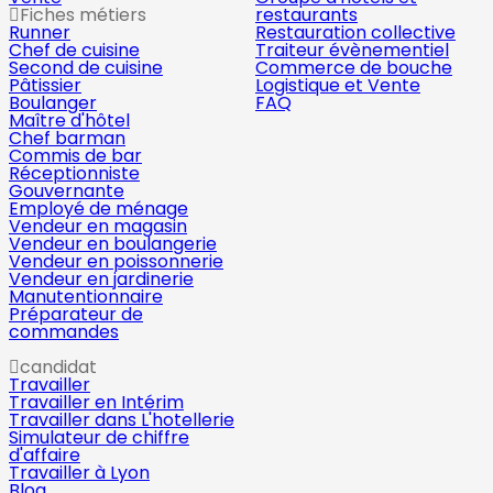
Fiches métiers
restaurants
Runner
Restauration collective
Chef de cuisine
Traiteur évènementiel
Second de cuisine
Commerce de bouche
Pâtissier
Logistique et Vente
Boulanger
FAQ
Maître d'hôtel
Chef barman
Commis de bar
Réceptionniste
Gouvernante
Employé de ménage
Vendeur en magasin
Vendeur en boulangerie
Vendeur en poissonnerie
Vendeur en jardinerie
Manutentionnaire
Préparateur de
commandes
candidat
Travailler
Travailler en Intérim
Travailler dans L'hotellerie
Simulateur de chiffre
d'affaire
Travailler à Lyon
Blog