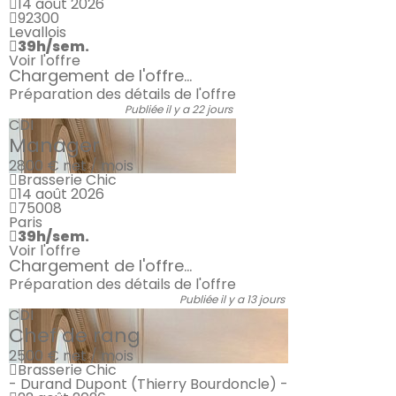
14 août 2026
92300
Levallois
39h/sem.
Voir l'offre
Chargement de l'offre...
Préparation des détails de l'offre
Publiée il y a 22 jours
CDI
Manager
2800 €
net / mois
Brasserie Chic
14 août 2026
75008
Paris
39h/sem.
Voir l'offre
Chargement de l'offre...
Préparation des détails de l'offre
Publiée il y a 13 jours
CDI
Chef de rang
2500 €
net / mois
Brasserie Chic
- Durand Dupont (Thierry Bourdoncle) -