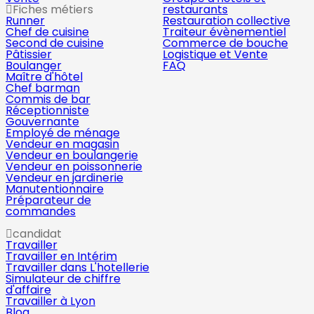
Fiches métiers
restaurants
Runner
Restauration collective
Chef de cuisine
Traiteur évènementiel
Second de cuisine
Commerce de bouche
Pâtissier
Logistique et Vente
Boulanger
FAQ
Maître d'hôtel
Chef barman
Commis de bar
Réceptionniste
Gouvernante
Employé de ménage
Vendeur en magasin
Vendeur en boulangerie
Vendeur en poissonnerie
Vendeur en jardinerie
Manutentionnaire
Préparateur de
commandes
candidat
Travailler
Travailler en Intérim
Travailler dans L'hotellerie
Simulateur de chiffre
d'affaire
Travailler à Lyon
Blog