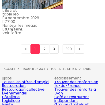
Second de cuisine
2350 €
net / mois
Bistrot
table leo
4 septembre 2026
77100
Nanteuil les meaux
37h/sem.
Voir l'offre
«
...
»
1
2
3
399
ACCUEIL
TROUVER UN JOB
TOUTES LES OFFRES
PARIS
jobs
établissement
Toutes les offres d'emploi
Trouver des renforts en
Restauration
Île-de-France
Restauration collective
Trouver des renforts à
Évènementiel
Lyon
Hôtellerie
Café et restaurant
Logistique
indépendant
Vente
Groupe d'hôtels et