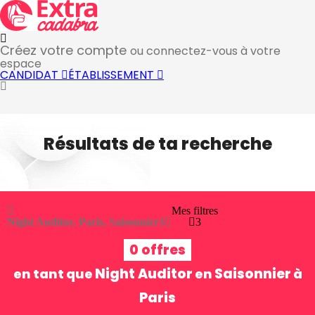
Créez votre compte
ou connectez-vous à votre
espace
CANDIDAT
ÉTABLISSEMENT
Résultats de ta recherche
Mes filtres
Night Auditor, Paris, Saisonnier
3
3
0 offres
Night Auditor
Saisonnier
en tant que
en
à
Paris