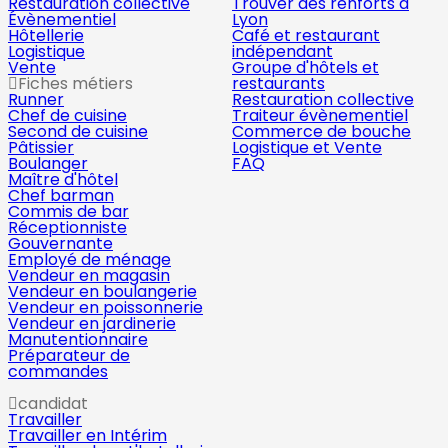
Restauration collective
Trouver des renforts à
Évènementiel
Lyon
Hôtellerie
Café et restaurant
Logistique
indépendant
Vente
Groupe d'hôtels et
Fiches métiers
restaurants
Runner
Restauration collective
Chef de cuisine
Traiteur évènementiel
Second de cuisine
Commerce de bouche
Pâtissier
Logistique et Vente
Boulanger
FAQ
Maître d'hôtel
Chef barman
Commis de bar
Réceptionniste
Gouvernante
Employé de ménage
Vendeur en magasin
Vendeur en boulangerie
Vendeur en poissonnerie
Vendeur en jardinerie
Manutentionnaire
Préparateur de
commandes
candidat
Travailler
Travailler en Intérim