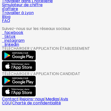
Travailler dans L'hotellerie
Simulateur de chiffre
d'affaire
Travailler à Lyon
Blog
FAQ
Suivez-nous sur les réseaux sociaux
facebook
tiktok
instagram
linkedin
TÉLÉCHARGER L’APPLICATION ÉTABLISSEMENT
TÉLÉCHARGER L’APPLICATION CANDIDAT
Contact
|
Rejoins-nous
|
Medias
|
Avis
CGU
|
Charte de confidentialité