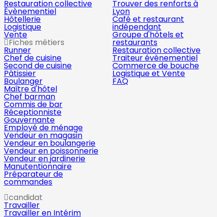
Restauration collective
Trouver des renforts à
Évènementiel
Lyon
Hôtellerie
Café et restaurant
Logistique
indépendant
Vente
Groupe d'hôtels et
Fiches métiers
restaurants
Runner
Restauration collective
Chef de cuisine
Traiteur évènementiel
Second de cuisine
Commerce de bouche
Pâtissier
Logistique et Vente
Boulanger
FAQ
Maître d'hôtel
Chef barman
Commis de bar
Réceptionniste
Gouvernante
Employé de ménage
Vendeur en magasin
Vendeur en boulangerie
Vendeur en poissonnerie
Vendeur en jardinerie
Manutentionnaire
Préparateur de
commandes
candidat
Travailler
Travailler en Intérim