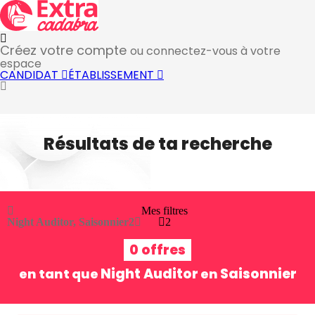
Créez votre compte
ou connectez-vous à votre
espace
CANDIDAT
ÉTABLISSEMENT
Résultats de ta recherche
Mes filtres
Night Auditor, Saisonnier
2
2
0 offres
Night Auditor
Saisonnier
en tant que
en