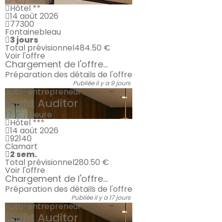
17 € / heure
Hôtel **
14 août 2026
77300
Fontainebleau
3 jours
Total prévisionnel
484.50 €
Voir l'offre
Chargement de l'offre...
Préparation des détails de l'offre
Publiée il y a 9 jours
Auto-entrepreneur
Night Auditor
17 € / heure
Hôtel ***
14 août 2026
92140
Clamart
2 sem.
Total prévisionnel
280.50 €
Voir l'offre
Chargement de l'offre...
Préparation des détails de l'offre
Publiée il y a 17 jours
Auto-entrepreneur
Night Auditor