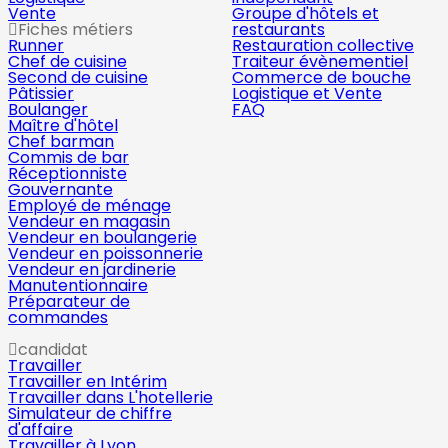
Vente
Groupe d'hôtels et
Fiches métiers
restaurants
Runner
Restauration collective
Chef de cuisine
Traiteur évènementiel
Second de cuisine
Commerce de bouche
Pâtissier
Logistique et Vente
Boulanger
FAQ
Maître d'hôtel
Chef barman
Commis de bar
Réceptionniste
Gouvernante
Employé de ménage
Vendeur en magasin
Vendeur en boulangerie
Vendeur en poissonnerie
Vendeur en jardinerie
Manutentionnaire
Préparateur de
commandes
candidat
Travailler
Travailler en Intérim
Travailler dans L'hotellerie
Simulateur de chiffre
d'affaire
Travailler à Lyon