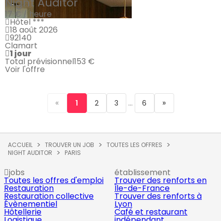
Night Auditor
17 € / heure
Hôtel ***
18 août 2026
92140
Clamart
1 jour
Total prévisionnel
153 €
Voir l'offre
«
...
»
1
2
3
6
ACCUEIL
TROUVER UN JOB
TOUTES LES OFFRES
NIGHT AUDITOR
PARIS
jobs
établissement
Toutes les offres d'emploi
Trouver des renforts en
Restauration
Île-de-France
Restauration collective
Trouver des renforts à
Évènementiel
Lyon
Hôtellerie
Café et restaurant
Logistique
indépendant