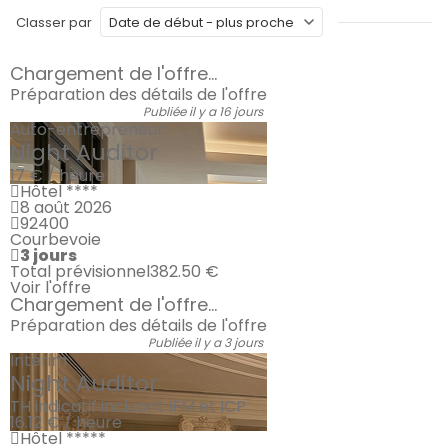
Classer par
Chargement de l'offre...
Préparation des détails de l'offre
Publiée il y a 16 jours
Auto-entrepreneur
Night Auditor
17 € / heure
Hôtel ****
8 août 2026
92400
Courbevoie
3 jours
Total prévisionnel
382.50 €
Voir l'offre
Chargement de l'offre...
Préparation des détails de l'offre
Publiée il y a 3 jours
Intérim
Night Auditor
TH indicatif incluant IFM et ICP
16.12 € / heure
Hôtel *****