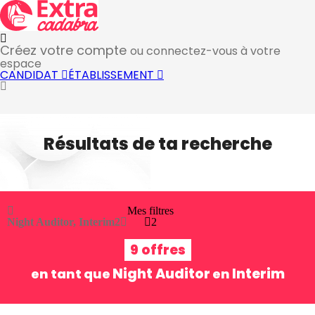
Créez votre compte
ou connectez-vous à votre
espace
CANDIDAT
ÉTABLISSEMENT
Résultats de ta recherche
Mes filtres
Night Auditor, Interim
2
2
9 offres
Night Auditor
Interim
en tant que
en