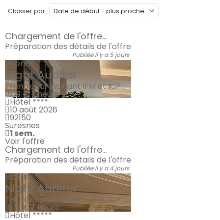
Classer par
Chargement de l'offre...
Préparation des détails de l'offre
Publiée il y a 5 jours
Intérim
Night Auditor
TH indicatif incluant IFM et ICP
15.19 € / heure
Hôtel ****
10 août 2026
92150
Suresnes
1 sem.
Voir l'offre
Chargement de l'offre...
Préparation des détails de l'offre
Publiée il y a 4 jours
Intérim
Night Auditor
TH indicatif incluant IFM et ICP
16.12 € / heure
Hôtel *****