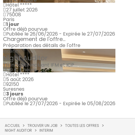
16.12 € / heure
Hôtel *****
27 juillet 2026
75008
Paris
1 jour
Offre déjà pourvue
Publiée le 26/06/2026 - Expirée le 27/07/2026
Chargement de l'offre...
Préparation des détails de l'offre
Intérim
Night Auditor
TH indicatif incluant IFM et ICP
15.19 € / heure
Hôtel ****
5 août 2026
92150
Suresnes
3 jours
Offre déjà pourvue
Publiée le 27/07/2026 - Expirée le 05/08/2026
ACCUEIL
TROUVER UN JOB
TOUTES LES OFFRES
NIGHT AUDITOR
INTERIM