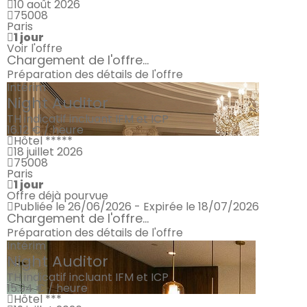
10 août 2026
75008
Paris
1 jour
Voir l'offre
Chargement de l'offre...
Préparation des détails de l'offre
Intérim
Night Auditor
TH indicatif incluant IFM et ICP
16.12 € / heure
Hôtel *****
18 juillet 2026
75008
Paris
1 jour
Offre déjà pourvue
Publiée le 26/06/2026 - Expirée le 18/07/2026
Chargement de l'offre...
Préparation des détails de l'offre
Intérim
Night Auditor
TH indicatif incluant IFM et ICP
15.94 € / heure
Hôtel ***