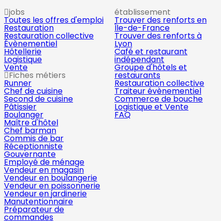
jobs
établissement
Toutes les offres d'emploi
Trouver des renforts en
Restauration
Île-de-France
Restauration collective
Trouver des renforts à
Évènementiel
Lyon
Hôtellerie
Café et restaurant
Logistique
indépendant
Vente
Groupe d'hôtels et
Fiches métiers
restaurants
Runner
Restauration collective
Chef de cuisine
Traiteur évènementiel
Second de cuisine
Commerce de bouche
Pâtissier
Logistique et Vente
Boulanger
FAQ
Maître d'hôtel
Chef barman
Commis de bar
Réceptionniste
Gouvernante
Employé de ménage
Vendeur en magasin
Vendeur en boulangerie
Vendeur en poissonnerie
Vendeur en jardinerie
Manutentionnaire
Préparateur de
commandes