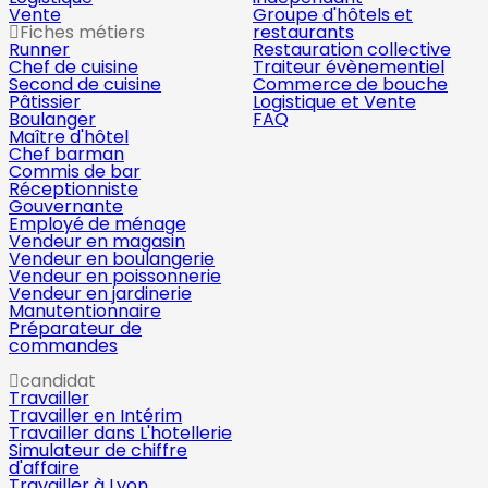
Vente
Groupe d'hôtels et
Fiches métiers
restaurants
Runner
Restauration collective
Chef de cuisine
Traiteur évènementiel
Second de cuisine
Commerce de bouche
Pâtissier
Logistique et Vente
Boulanger
FAQ
Maître d'hôtel
Chef barman
Commis de bar
Réceptionniste
Gouvernante
Employé de ménage
Vendeur en magasin
Vendeur en boulangerie
Vendeur en poissonnerie
Vendeur en jardinerie
Manutentionnaire
Préparateur de
commandes
candidat
Travailler
Travailler en Intérim
Travailler dans L'hotellerie
Simulateur de chiffre
d'affaire
Travailler à Lyon