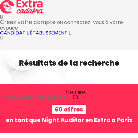
Créez votre compte
ou connectez-vous à votre
espace
CANDIDAT
ÉTABLISSEMENT
Résultats de ta recherche
Mes filtres
Night Auditor, Paris, Extra
3
3
60 offres
Night Auditor
Extra
Paris
en tant que
en
à