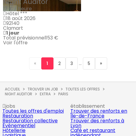
Night Auditor
17 € / heure
Hôtel ***
18 août 2026
92140
Clamart
1 jour
Total prévisionnel
153 €
Voir l'offre
«
...
»
1
2
3
5
ACCUEIL
TROUVER UN JOB
TOUTES LES OFFRES
NIGHT AUDITOR
EXTRA
PARIS
jobs
établissement
Toutes les offres d'emploi
Trouver des renforts en
Restauration
Île-de-France
Restauration collective
Trouver des renforts à
Évènementiel
Lyon
Hôtellerie
Café et restaurant
Logistique
indépendant