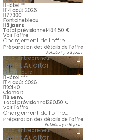
17 € / heure
Hôtel **
14 août 2026
77300
Fontainebleau
3 jours
Total prévisionnel
484.50 €
Voir l'offre
Chargement de l'offre...
Préparation des détails de l'offre
Publiée il y a 8 jours
Auto-entrepreneur
Night Auditor
17 € / heure
Hôtel ***
14 août 2026
92140
Clamart
2 sem.
Total prévisionnel
280.50 €
Voir l'offre
Chargement de l'offre...
Préparation des détails de l'offre
Publiée il y a 16 jours
Auto-entrepreneur
Night Auditor