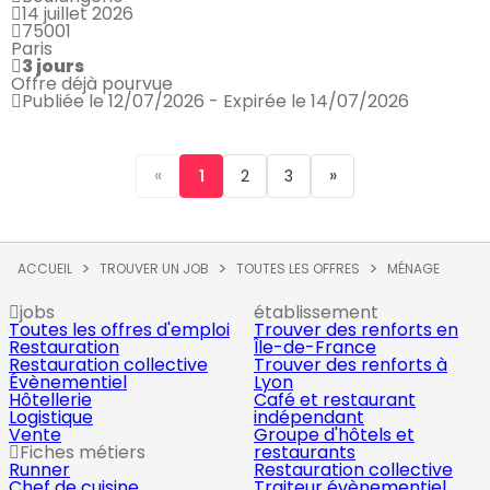
14 juillet 2026
75001
Paris
3 jours
Offre déjà pourvue
Publiée le 12/07/2026 - Expirée le 14/07/2026
«
»
1
2
3
ACCUEIL
TROUVER UN JOB
TOUTES LES OFFRES
MÉNAGE
jobs
établissement
Toutes les offres d'emploi
Trouver des renforts en
Restauration
Île-de-France
Restauration collective
Trouver des renforts à
Évènementiel
Lyon
Hôtellerie
Café et restaurant
Logistique
indépendant
Vente
Groupe d'hôtels et
Fiches métiers
restaurants
Runner
Restauration collective
Chef de cuisine
Traiteur évènementiel