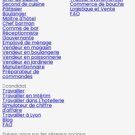
Second de cuisine
Commerce de bouche
Pâtissier
Logistique et Vente
Boulanger
FAQ
Maître d'hôtel
Chef barman
Commis de bar
Réceptionniste
Gouvernante
Employé de ménage
Vendeur en magasin
Vendeur en boulangerie
Vendeur en poissonnerie
Vendeur en jardinerie
Manutentionnaire
Préparateur de
commandes
candidat
Travailler
Travailler en Intérim
Travailler dans L'hotellerie
Simulateur de chiffre
d'affaire
Travailler à Lyon
Blog
FAQ
Suivez-nous sur les réseaux sociaux