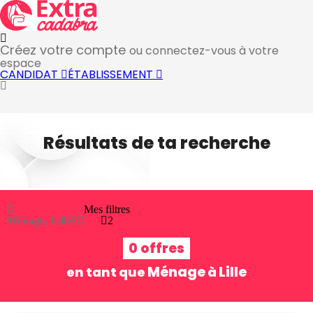
Créez votre compte
ou connectez-vous à votre
espace
CANDIDAT
ÉTABLISSEMENT
Résultats de ta recherche
Mes filtres
Ménage, Lille
2
2
0 offres
Ménage
Lille
en tant que
à