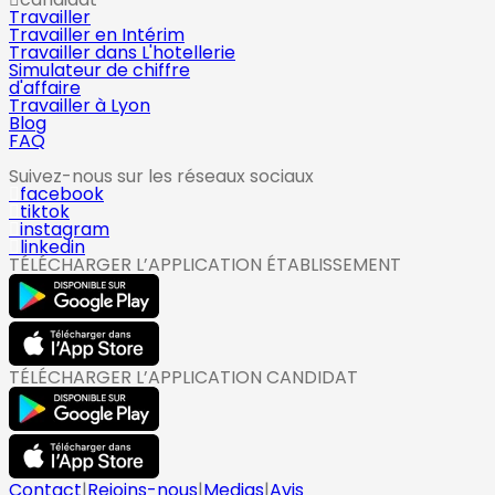
Travailler
Travailler en Intérim
Travailler dans L'hotellerie
Simulateur de chiffre
d'affaire
Travailler à Lyon
Blog
FAQ
Suivez-nous sur les réseaux sociaux
facebook
tiktok
instagram
linkedin
TÉLÉCHARGER L’APPLICATION ÉTABLISSEMENT
TÉLÉCHARGER L’APPLICATION CANDIDAT
Contact
|
Rejoins-nous
|
Medias
|
Avis