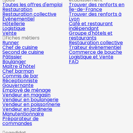
Toutes les offres d'emploi
Trouver des renforts en
Restauration
Île-de-France
Restauration collective
Trouver des renforts à
Évènementiel
Lyon
Hôtellerie
Café et restaurant
Logistique
indépendant
Vente
Groupe d'hôtels et
Fiches métiers
restaurants
Runner
Restauration collective
Chef de cuisine
Traiteur évènementiel
Second de cuisine
Commerce de bouche
Pâtissier
Logistique et Vente
Boulanger
FAQ
Maître d'hôtel
Chef barman
Commis de bar
Réceptionniste
Gouvernante
Employé de ménage
Vendeur en magasin
Vendeur en boulangerie
Vendeur en poissonnerie
Vendeur en jardinerie
Manutentionnaire
Préparateur de
commandes
candidat