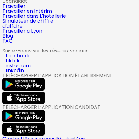
candidat
Travailler
Travailler en Intérim
Travailler dans L'hotellerie
Simulateur de chiffre
d'affaire
Travailler à Lyon
Blog
FAQ
Suivez-nous sur les réseaux sociaux
facebook
tiktok
instagram
linkedin
TÉLÉCHARGER L’APPLICATION ÉTABLISSEMENT
TÉLÉCHARGER L’APPLICATION CANDIDAT
Contact
|
Rejoins-nous
|
Medias
|
Avis