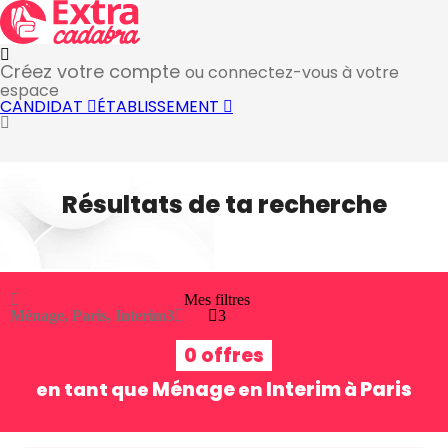
Créez votre compte
ou connectez-vous à votre
espace
CANDIDAT
ÉTABLISSEMENT
Résultats de ta recherche
Mes filtres
Ménage, Paris, Interim
3
3
0 offres
Ménage
Interim
Paris
en tant que
en
à