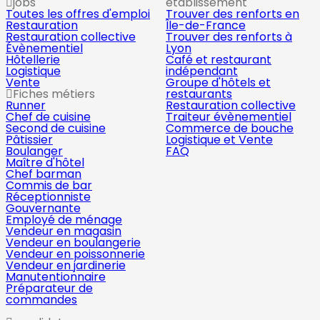
jobs
établissement
Toutes les offres d'emploi
Trouver des renforts en
Restauration
Île-de-France
Restauration collective
Trouver des renforts à
Évènementiel
Lyon
Hôtellerie
Café et restaurant
Logistique
indépendant
Vente
Groupe d'hôtels et
Fiches métiers
restaurants
Runner
Restauration collective
Chef de cuisine
Traiteur évènementiel
Second de cuisine
Commerce de bouche
Pâtissier
Logistique et Vente
Boulanger
FAQ
Maître d'hôtel
Chef barman
Commis de bar
Réceptionniste
Gouvernante
Employé de ménage
Vendeur en magasin
Vendeur en boulangerie
Vendeur en poissonnerie
Vendeur en jardinerie
Manutentionnaire
Préparateur de
commandes