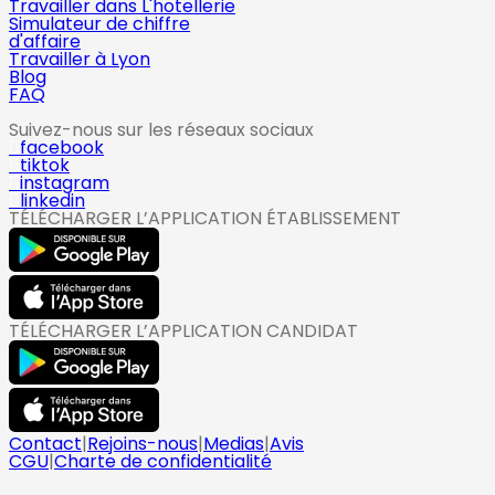
Travailler dans L'hotellerie
Simulateur de chiffre
d'affaire
Travailler à Lyon
Blog
FAQ
Suivez-nous sur les réseaux sociaux
facebook
tiktok
instagram
linkedin
TÉLÉCHARGER L’APPLICATION ÉTABLISSEMENT
TÉLÉCHARGER L’APPLICATION CANDIDAT
Contact
|
Rejoins-nous
|
Medias
|
Avis
CGU
|
Charte de confidentialité