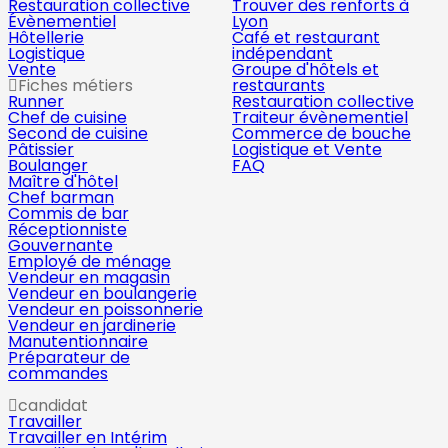
Restauration collective
Trouver des renforts à
Évènementiel
Lyon
Hôtellerie
Café et restaurant
Logistique
indépendant
Vente
Groupe d'hôtels et
Fiches métiers
restaurants
Runner
Restauration collective
Chef de cuisine
Traiteur évènementiel
Second de cuisine
Commerce de bouche
Pâtissier
Logistique et Vente
Boulanger
FAQ
Maître d'hôtel
Chef barman
Commis de bar
Réceptionniste
Gouvernante
Employé de ménage
Vendeur en magasin
Vendeur en boulangerie
Vendeur en poissonnerie
Vendeur en jardinerie
Manutentionnaire
Préparateur de
commandes
candidat
Travailler
Travailler en Intérim