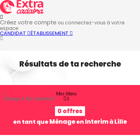
Créez votre compte
ou connectez-vous à votre
espace
CANDIDAT
ÉTABLISSEMENT
Résultats de ta recherche
Mes filtres
Ménage, Lille, Interim
3
3
0 offres
Ménage
Interim
Lille
en tant que
en
à