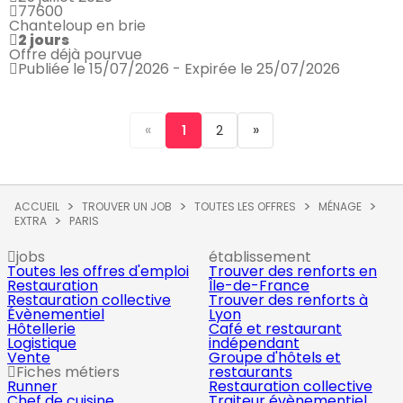
77600
Chanteloup en brie
2 jours
Offre déjà pourvue
Publiée le 15/07/2026 - Expirée le 25/07/2026
«
»
1
2
ACCUEIL
TROUVER UN JOB
TOUTES LES OFFRES
MÉNAGE
EXTRA
PARIS
jobs
établissement
Toutes les offres d'emploi
Trouver des renforts en
Restauration
Île-de-France
Restauration collective
Trouver des renforts à
Évènementiel
Lyon
Hôtellerie
Café et restaurant
Logistique
indépendant
Vente
Groupe d'hôtels et
Fiches métiers
restaurants
Runner
Restauration collective
Chef de cuisine
Traiteur évènementiel