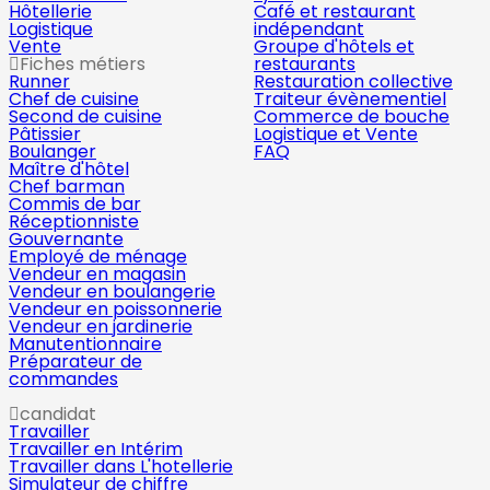
Hôtellerie
Café et restaurant
Logistique
indépendant
Vente
Groupe d'hôtels et
Fiches métiers
restaurants
Runner
Restauration collective
Chef de cuisine
Traiteur évènementiel
Second de cuisine
Commerce de bouche
Pâtissier
Logistique et Vente
Boulanger
FAQ
Maître d'hôtel
Chef barman
Commis de bar
Réceptionniste
Gouvernante
Employé de ménage
Vendeur en magasin
Vendeur en boulangerie
Vendeur en poissonnerie
Vendeur en jardinerie
Manutentionnaire
Préparateur de
commandes
candidat
Travailler
Travailler en Intérim
Travailler dans L'hotellerie
Simulateur de chiffre