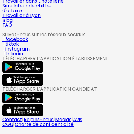
Travailler dans L'hotellerie
Simulateur de chiffre
d'affaire
Travailler à Lyon
Blog
FAQ
Suivez-nous sur les réseaux sociaux
facebook
tiktok
instagram
linkedin
TÉLÉCHARGER L’APPLICATION ÉTABLISSEMENT
TÉLÉCHARGER L’APPLICATION CANDIDAT
Contact
|
Rejoins-nous
|
Medias
|
Avis
CGU
|
Charte de confidentialité