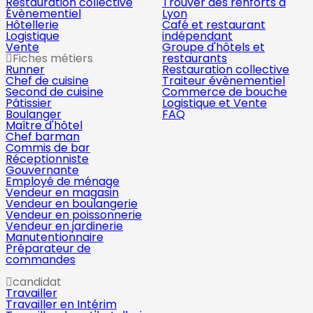
Restauration collective
Trouver des renforts à
Évènementiel
Lyon
Hôtellerie
Café et restaurant
Logistique
indépendant
Vente
Groupe d'hôtels et
Fiches métiers
restaurants
Runner
Restauration collective
Chef de cuisine
Traiteur évènementiel
Second de cuisine
Commerce de bouche
Pâtissier
Logistique et Vente
Boulanger
FAQ
Maître d'hôtel
Chef barman
Commis de bar
Réceptionniste
Gouvernante
Employé de ménage
Vendeur en magasin
Vendeur en boulangerie
Vendeur en poissonnerie
Vendeur en jardinerie
Manutentionnaire
Préparateur de
commandes
candidat
Travailler
Travailler en Intérim