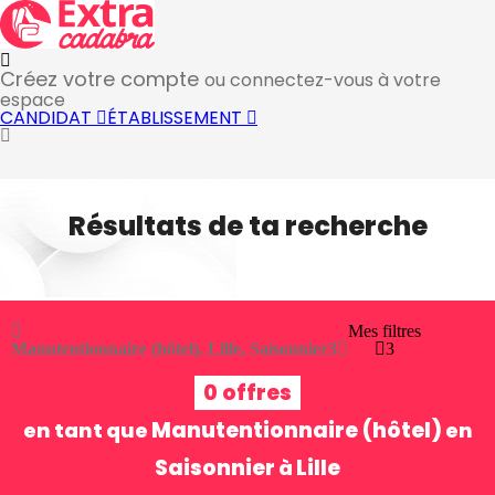
Créez votre compte
ou connectez-vous à votre
espace
CANDIDAT
ÉTABLISSEMENT
Résultats de ta recherche
Mes filtres
Manutentionnaire (hôtel), Lille, Saisonnier
3
3
0 offres
Manutentionnaire (hôtel)
en tant que
en
Saisonnier
Lille
à