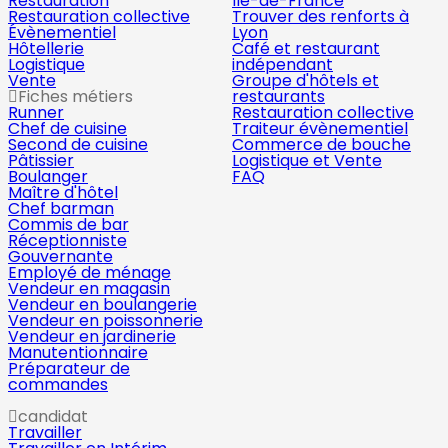
Restauration
Île-de-France
Restauration collective
Trouver des renforts à
Évènementiel
Lyon
Hôtellerie
Café et restaurant
Logistique
indépendant
Vente
Groupe d'hôtels et
Fiches métiers
restaurants
Runner
Restauration collective
Chef de cuisine
Traiteur évènementiel
Second de cuisine
Commerce de bouche
Pâtissier
Logistique et Vente
Boulanger
FAQ
Maître d'hôtel
Chef barman
Commis de bar
Réceptionniste
Gouvernante
Employé de ménage
Vendeur en magasin
Vendeur en boulangerie
Vendeur en poissonnerie
Vendeur en jardinerie
Manutentionnaire
Préparateur de
commandes
candidat
Travailler