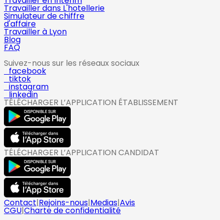
Travailler en Intérim
Travailler dans L'hotellerie
Simulateur de chiffre
d'affaire
Travailler à Lyon
Blog
FAQ
Suivez-nous sur les réseaux sociaux
facebook
tiktok
instagram
linkedin
TÉLÉCHARGER L’APPLICATION ÉTABLISSEMENT
TÉLÉCHARGER L’APPLICATION CANDIDAT
Contact
|
Rejoins-nous
|
Medias
|
Avis
CGU
|
Charte de confidentialité