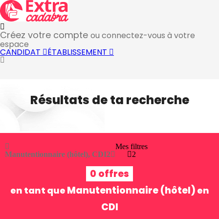
Créez votre compte
ou connectez-vous à votre
espace
CANDIDAT
ÉTABLISSEMENT
Résultats de ta recherche
Mes filtres
Manutentionnaire (hôtel), CDI
2
2
0 offres
Manutentionnaire (hôtel)
en tant que
en
CDI