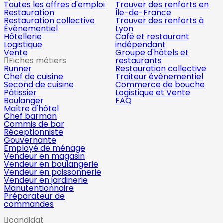
Toutes les offres d'emploi
Trouver des renforts en
Restauration
Île-de-France
Restauration collective
Trouver des renforts à
Évènementiel
Lyon
Hôtellerie
Café et restaurant
Logistique
indépendant
Vente
Groupe d'hôtels et
Fiches métiers
restaurants
Runner
Restauration collective
Chef de cuisine
Traiteur évènementiel
Second de cuisine
Commerce de bouche
Pâtissier
Logistique et Vente
Boulanger
FAQ
Maître d'hôtel
Chef barman
Commis de bar
Réceptionniste
Gouvernante
Employé de ménage
Vendeur en magasin
Vendeur en boulangerie
Vendeur en poissonnerie
Vendeur en jardinerie
Manutentionnaire
Préparateur de
commandes
candidat