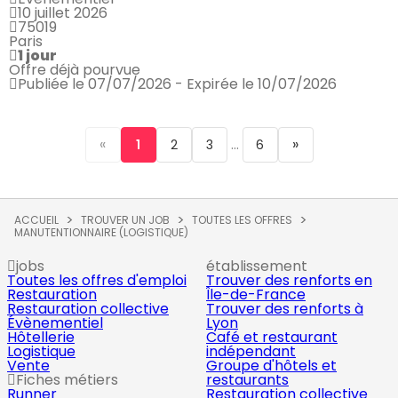
10 juillet 2026
75019
Paris
1 jour
Offre déjà pourvue
Publiée le 07/07/2026 - Expirée le 10/07/2026
«
...
»
1
2
3
6
ACCUEIL
TROUVER UN JOB
TOUTES LES OFFRES
MANUTENTIONNAIRE (LOGISTIQUE)
jobs
établissement
Toutes les offres d'emploi
Trouver des renforts en
Restauration
Île-de-France
Restauration collective
Trouver des renforts à
Évènementiel
Lyon
Hôtellerie
Café et restaurant
Logistique
indépendant
Vente
Groupe d'hôtels et
Fiches métiers
restaurants
Runner
Restauration collective