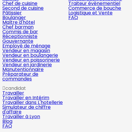
Chef de cuisine
Traiteur évènementiel
Second de cuisine
Commerce de bouche
Pâtissier
Logistique et Vente
Boulanger
FAQ
Maître d'hôtel
Chef barman
Commis de bar
Réceptionniste
Gouvernante
Employé de ménage
Vendeur en magasin
Vendeur en boulangerie
Vendeur en poissonnerie
Vendeur en jardinerie
Manutentionnaire
Préparateur de
commandes
candidat
Travailler
Travailler en Intérim
Travailler dans L'hotellerie
Simulateur de chiffre
d'affaire
Travailler à Lyon
Blog
FAQ