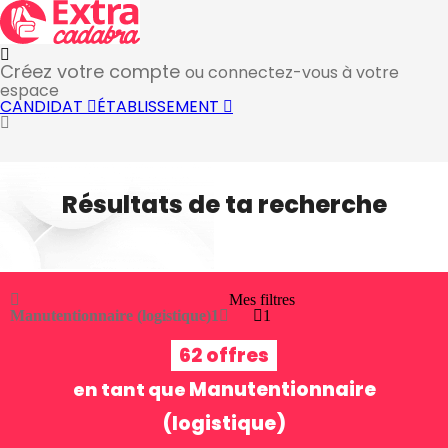
Créez votre compte
ou connectez-vous à votre
espace
CANDIDAT
ÉTABLISSEMENT
Résultats de ta recherche
Mes filtres
Manutentionnaire (logistique)
1
1
62 offres
Manutentionnaire
en tant que
(logistique)