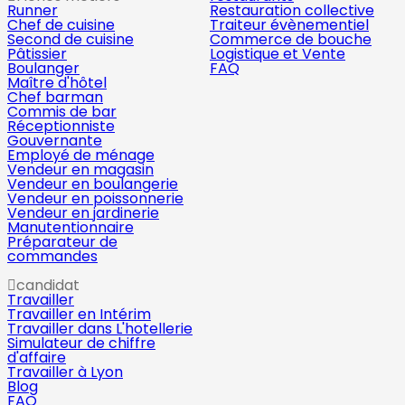
Runner
Restauration collective
Chef de cuisine
Traiteur évènementiel
Second de cuisine
Commerce de bouche
Pâtissier
Logistique et Vente
Boulanger
FAQ
Maître d'hôtel
Chef barman
Commis de bar
Réceptionniste
Gouvernante
Employé de ménage
Vendeur en magasin
Vendeur en boulangerie
Vendeur en poissonnerie
Vendeur en jardinerie
Manutentionnaire
Préparateur de
commandes
candidat
Travailler
Travailler en Intérim
Travailler dans L'hotellerie
Simulateur de chiffre
d'affaire
Travailler à Lyon
Blog
FAQ