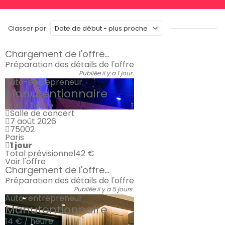
Classer par
Chargement de l'offre...
Préparation des détails de l'offre
Publiée il y a 1 jour
Auto-entrepreneur
Manutentionnaire
14 € / heure
Salle de concert
7 août 2026
75002
Paris
1 jour
Total prévisionnel
42 €
Voir l'offre
Chargement de l'offre...
Préparation des détails de l'offre
Publiée il y a 5 jours
Auto-entrepreneur
Manutentionnaire
14 € / heure