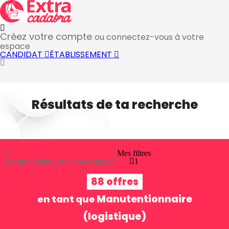
Créez votre compte
ou connectez-vous à votre
espace
CANDIDAT
ÉTABLISSEMENT
Résultats de ta recherche
Mes filtres
Manutentionnaire (logistique)
1
1
88 offres
Manutentionnaire
en tant que
(logistique)