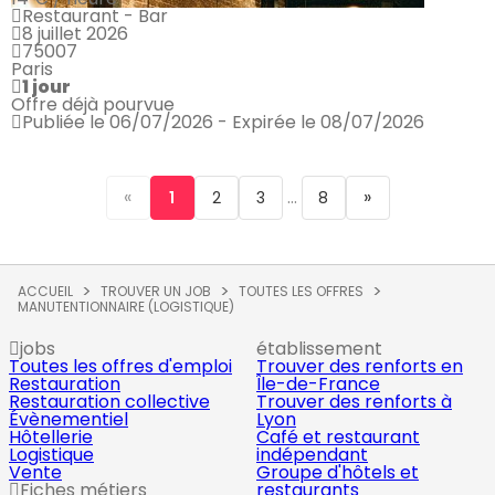
Restaurant - Bar
8 juillet 2026
75007
Paris
1 jour
Offre déjà pourvue
Publiée le 06/07/2026 - Expirée le 08/07/2026
«
...
»
1
2
3
8
ACCUEIL
TROUVER UN JOB
TOUTES LES OFFRES
MANUTENTIONNAIRE (LOGISTIQUE)
jobs
établissement
Toutes les offres d'emploi
Trouver des renforts en
Restauration
Île-de-France
Restauration collective
Trouver des renforts à
Évènementiel
Lyon
Hôtellerie
Café et restaurant
Logistique
indépendant
Vente
Groupe d'hôtels et
Fiches métiers
restaurants