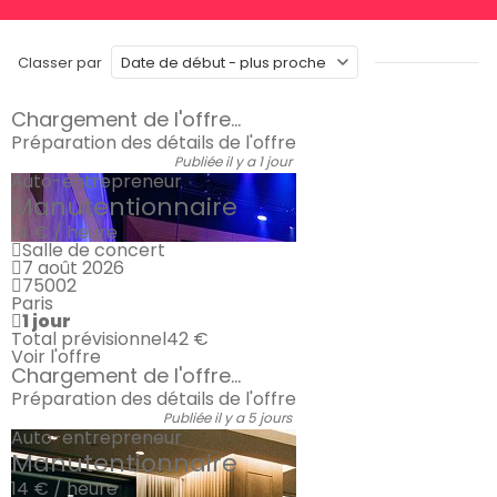
Classer par
Chargement de l'offre...
Préparation des détails de l'offre
Publiée il y a 1 jour
Auto-entrepreneur
Manutentionnaire
14 € / heure
Salle de concert
7 août 2026
75002
Paris
1 jour
Total prévisionnel
42 €
Voir l'offre
Chargement de l'offre...
Préparation des détails de l'offre
Publiée il y a 5 jours
Auto-entrepreneur
Manutentionnaire
14 € / heure