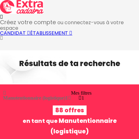
Créez votre compte
ou connectez-vous à votre
espace
CANDIDAT
ÉTABLISSEMENT
Résultats de ta recherche
Mes filtres
Manutentionnaire (logistique)
1
1
88 offres
Manutentionnaire
en tant que
(logistique)