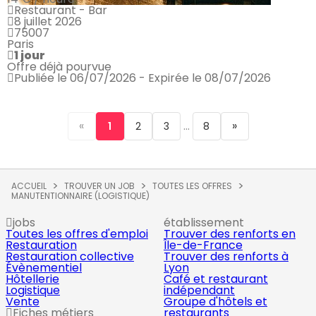
Restaurant - Bar
8 juillet 2026
75007
Paris
1 jour
Offre déjà pourvue
Publiée le 06/07/2026 - Expirée le 08/07/2026
«
...
»
1
2
3
8
ACCUEIL
TROUVER UN JOB
TOUTES LES OFFRES
MANUTENTIONNAIRE (LOGISTIQUE)
jobs
établissement
Toutes les offres d'emploi
Trouver des renforts en
Restauration
Île-de-France
Restauration collective
Trouver des renforts à
Évènementiel
Lyon
Hôtellerie
Café et restaurant
Logistique
indépendant
Vente
Groupe d'hôtels et
Fiches métiers
restaurants