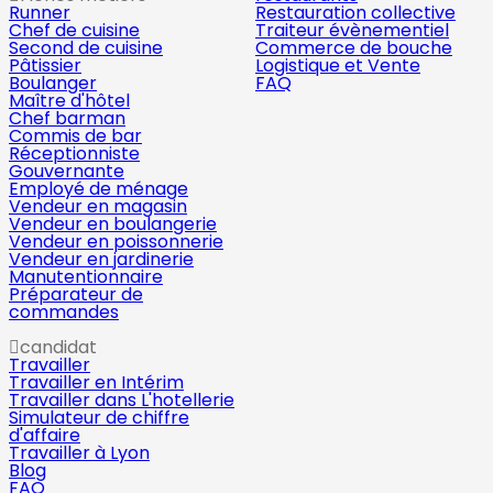
Runner
Restauration collective
Chef de cuisine
Traiteur évènementiel
Second de cuisine
Commerce de bouche
Pâtissier
Logistique et Vente
Boulanger
FAQ
Maître d'hôtel
Chef barman
Commis de bar
Réceptionniste
Gouvernante
Employé de ménage
Vendeur en magasin
Vendeur en boulangerie
Vendeur en poissonnerie
Vendeur en jardinerie
Manutentionnaire
Préparateur de
commandes
candidat
Travailler
Travailler en Intérim
Travailler dans L'hotellerie
Simulateur de chiffre
d'affaire
Travailler à Lyon
Blog
FAQ