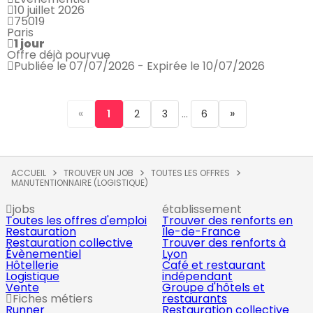
10 juillet 2026
75019
Paris
1 jour
Offre déjà pourvue
Publiée le 07/07/2026 - Expirée le 10/07/2026
«
...
»
1
2
3
6
ACCUEIL
TROUVER UN JOB
TOUTES LES OFFRES
MANUTENTIONNAIRE (LOGISTIQUE)
jobs
établissement
Toutes les offres d'emploi
Trouver des renforts en
Restauration
Île-de-France
Restauration collective
Trouver des renforts à
Évènementiel
Lyon
Hôtellerie
Café et restaurant
Logistique
indépendant
Vente
Groupe d'hôtels et
Fiches métiers
restaurants
Runner
Restauration collective