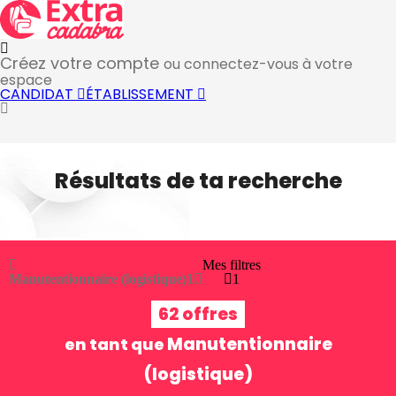
Créez votre compte
ou connectez-vous à votre
espace
CANDIDAT
ÉTABLISSEMENT
Résultats de ta recherche
Mes filtres
Manutentionnaire (logistique)
1
1
62 offres
Manutentionnaire
en tant que
(logistique)