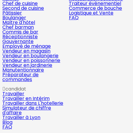
Chef de cuisine
Traiteur évènementiel
Second de cuisine
Commerce de bouche
Pâtissier
Logistique et Vente
Boulanger
FAQ
Maître d'hôtel
Chef barman
Commis de bar
Réceptionniste
Gouvernante
Employé de ménage
Vendeur en magasin
Vendeur en boulangerie
Vendeur en poissonnerie
Vendeur en jardinerie
Manutentionnaire
Préparateur de
commandes
candidat
Travailler
Travailler en Intérim
Travailler dans L'hotellerie
Simulateur de chiffre
d'affaire
Travailler à Lyon
Blog
FAQ